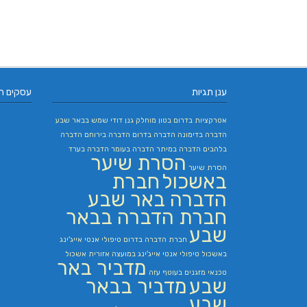
ענן תגיות
עסקים ח
אטרקציות בדרום
בטון מוחלק
גנן
דודי שמש בבאר שבע
הדברה בדימונה
הדברה בדרום
הדברה בירוחם
הדברה
בלהבים
הדברה במיתר
הדברה בעומר
הדברה בערד
הסרת שיער
הסרת שיער
באשכול
חברת
הדברה באר שבע
חברת הדברה בבאר
שבע
חברת הדברה בדרום
טיפולי אנטי אייג'ינג
באשכול
טיפולי אנטי אייג'ינג במועצה אזורית אשכול
מדביר באר
טכנאי מזגנים בעוטף עזה
שבע
מדביר בבאר
שבע