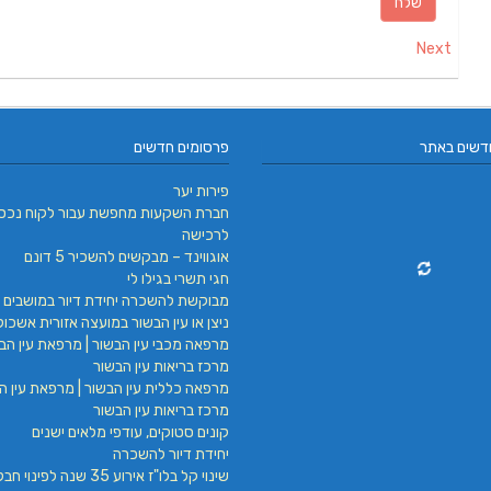
Next
דשים באתר
פרסומים חדשים
פירות יער
חברת השקעות מחפשת עבור לקוח נכס
לרכישה
אוגווינד – מבקשים להשכיר 5 דונם
חגי תשרי בגילו לי
מבוקשת להשכרה יחידת דיור במושבים 
ניצן או עין הבשור במועצה אזורית אשכול
מרפאה מכבי עין הבשור | מרפאת עין הבש
מרכז בריאות עין הבשור
מרפאה כללית עין הבשור | מרפאת עין הב
מרכז בריאות עין הבשור
קונים סטוקים, עודפי מלאים ישנים
יחידת דיור להשכרה
שינוי קל בלו"ז אירוע 35 שנה לפינ