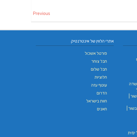
Previous
אתרי הלווין של אינטרנטיק
פורטל אשכול
חבל צוחר
חבל שלום
חלוציות
שדה
עוטף עזה
הדרום
ור |
חוות בישראל
שור |
חאנים
וי חבל ימית