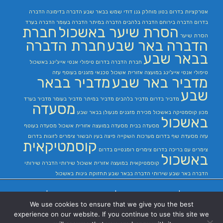
אטרקציות בדרום
בטון מוחלק
גנן
דודי שמש בבאר שבע
הדברה בדימונה
הדברה
בדרום
הדברה בירוחם
הדברה בלהבים
הדברה במיתר
הדברה בעומר
הדברה בערד
הסרת שיער באשכול
חברת
הסרת שיער
הדברה באר שבע
חברת הדברה
בבאר שבע
חברת הדברה בדרום
טיפולי אנטי אייג'ינג באשכול
טיפולי אנטי אייג'ינג במועצה אזורית אשכול
טכנאי מזגנים בעוטף עזה
מדביר באר שבע
מדביר בבאר
שבע
מדביר בדרום
מדביר בלהבים
מדביר במיתר
מדביר בעומר
מדביר בערד
מסעדה
מכון קוסמטיקה באשכול
מכירת מזגנים
מנעולן בבאר שבע
באשכול
מסעדה בבית
מסעדה במועצה אזורית אשכול
מסעדה בעוטף
עזה
מסעדת שף בדרום
מערכות השקייה
פיצה בעין הבשור
צימרים לזוגות בדרום
קוסמטיקאית
צימרים עם בריכה בדרום
צימרים רומנטיים בדרום
באשכול
קוסמטיקאית במועצה אזורית אשכול
שירותי הדברה
שירותי
הדברה באר שבע
שירותי הדברה בבאר שבע
תחזוקת גינות באשכול
בניית אתרים
|
בניית אתרים באר שבע
|
בניית אתרים בבאר שבע
|
קידום אתרים
We use cookies to ensure that we give you the best
בבאר שבע
|
experience on our website. If you continue to use this site we