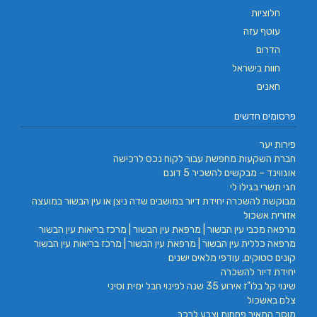
חלוציות
עוטף עזה
הדרום
חוות בישראל
חאנים
פרסומים חדשים
פירות יער
חברת השקעות מחפשת עבור לקוח נכס לרכישה
אוגווינד – מבקשים להשכיר 5 דונם
חגי תשרי בגילו לי
מבוקשת להשכרה יחידת דיור במושבים שדה ניצן או עין הבשור במועצה
אזורית אשכול
מרפאה מכבי עין הבשור | מרפאת עין הבשור | מרכז בריאות עין הבשור
מרפאה כללית עין הבשור | מרפאת עין הבשור | מרכז בריאות עין הבשור
קונים סטוקים, עודפי מלאים ישנים
יחידת דיור להשכרה
שינוי קל בלו"ז אירוע 35 שנה לפינוי חבל ימית וסיני
צלם באשכול
מוסך המאיר פחחות וצבע לרכב