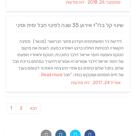
Categories
Posted
ספטמבר 26, 2018
לוח מודעות
on
שינוי קל בלו"ז אירוע 35 שנה לפינוי חבל ימית וסיני
לידיעת כל המשתתפים העדכון מתוך הברושור: (מנשר) מסיבה
הקשורה לבטיחות הוחלט ברגע האחרון כמעט, לשנות את מיקום
הטקס והופעת הזמר אריאל זילבר בתוכנית. הטקס ולאחריו הופעתו
של הזמר אריאל זילבר אמורים היו אמורים להיערך במתחם בריכת חבל
שלום. בחבל שלום קיימים גם אתרי ההנצחה והאזכור לקיומם בעבר
של חיים תוססים ושוקקים בסיני. "חבל
Read more…
Categories
Posted
אפריל 24, 2017
לוח מודעות
on
Posts
pagination
הבא
2
1