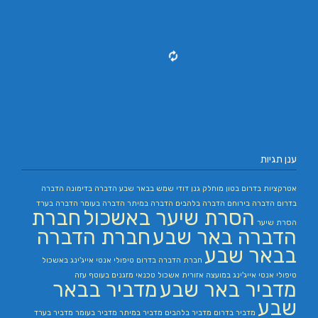
ענן תגיות
אטרקציות בדרום
בטון מוחלק
גנן
דודי שמש בבאר שבע
הדברה בדימונה
הדברה
בדרום
הדברה בירוחם
הדברה בלהבים
הדברה במיתר
הדברה בעומר
הדברה בערד
הסרת שיער באשכול
חברת
הסרת שיער
הדברה באר שבע
חברת הדברה
בבאר שבע
חברת הדברה בדרום
טיפולי אנטי אייג'ינג באשכול
טיפולי אנטי אייג'ינג במועצה אזורית אשכול
טכנאי מזגנים בעוטף עזה
מדביר באר שבע
מדביר בבאר
שבע
מדביר בדרום
מדביר בלהבים
מדביר במיתר
מדביר בעומר
מדביר בערד