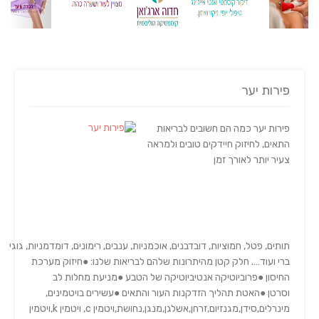
פירות יער
פירות יער כמה הם חשובים לבריאות
התאים, לחיזוק חיידקים טובים ולמראה
צעיר יותר לאורך זמן
תותים, פטל, חמוציות, דובדבנים, אוכמניות, ענבים, רימונים, דומדמניות, גוגי
ברי ועוד…. חלק קטן מהיתרונות שלהם לבריאות שלנו: ●חיזוק מערכת
החיסון ●פרוביוטיקה אנטיביוטיקה של הטבע ●מניעת מחלות לב
וסרטן ●האטת תהליך הזדקנות העור והתאים ●עשירים בויטמינים,
מינרלים,סידן,מגנזיום,זרחן,אשלגן,מנגן,נחושת,ויטמין c, ויטמין k,ויטמין