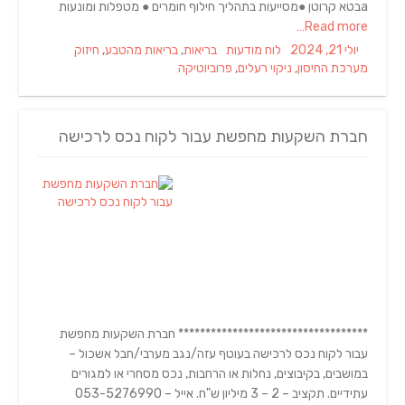
aבטא קרוטן ●מסייעות בתהליך חילוף חומרים ● מטפלות ומונעות
Read more…
Tags
Categories
Posted
יולי 21, 2024
לוח מודעות
בריאות
,
בריאות מהטבע
,
חיזוק
on
מערכת החיסון
,
ניקוי רעלים
,
פרוביוטיקה
חברת השקעות מחפשת עבור לקוח נכס לרכישה
*********************************** חברת השקעות מחפשת
עבור לקוח נכס לרכישה בעוטף עזה/נגב מערבי/חבל אשכול –
במושבים, בקיבוצים, נחלות או הרחבות, נכס מסחרי או למגורים
עתידיים. תקציב – 2 – 3 מיליון ש"ח. אייל – 053-5276990