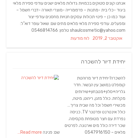
אנחנו קונים סטוקים בכמויות גדולות מלאים ישנים עודפי ספירת מלאי
ביגוד -כלי בית -מתנות – פרפומרייה -מוצרי תאורה -דברי חשמל –
ועוד כמו כן – פינוי תכולות עסקים חנויות מחסנים עודפי יצור
ומפעלים. עודפי ספירת מלאי מלאים מתים שם: שאול עופר דוא"ל:
shaulcosmetic@yahoo.com טלפון: 0546814766
Categories
Posted
אוקטובר 2, 2019
לוח מודעות
on
יחידת דיור להשכרה
להשכרה! יחידת דיור מרוהטת
קומפלט במושב עין הבשור. חדר
גלריה+סלון+מטבחון+שירותים
מקלחת. כולל מזגן, ריהוט, מיטה,
מכשירי חשמל וכל מה שבית צריך…
כולל אינטרנט ופרטנר TV. כניסה
נפרדת עם חצר מטופחת מקסימה.
שכר דירה כולל מים וארנונה. לפרטים
מלאים – 0547916150 שם: פנינה
Read more…