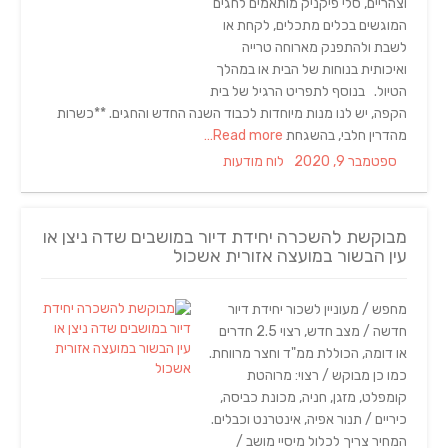
וצהריים, סלי פיקניק מותאמים לחגים
המוגשים בכלים מתכלים, לקחת או
לשבת ולהתפנק מארוחה טרייה
ואיכותית בנוחות של הבית או במהלך
הטיול. בנוסף לתפריט הרגיל של בית
הקפה, יש לנו מנות מיוחדות לכבוד השנה החדש והחגים. **כשרות
מהדרין חלבי, בהשגחת
Read more…
Categories
Posted
ספטמבר 9, 2020
לוח מודעות
on
מבוקשת להשכרה יחידת דיור במושבים שדה ניצן או
עין הבשור במועצה אזורית אשכול
מחפש / מעוניין לשכור יחידת דיור
חדשה / מצב חדש, רצוי 2.5 חדרים
או דומה, הכוללת ממ"ד וחצר מרווחת.
כמו כן מבוקש / רצוי: מרוהטת
קומפלט, מזגן, חניה, מכונת כביסה,
כיריים / תנור אפיה, אינטרנט וכבלים.
המחיר צריך לכלול מיסיי מושב /