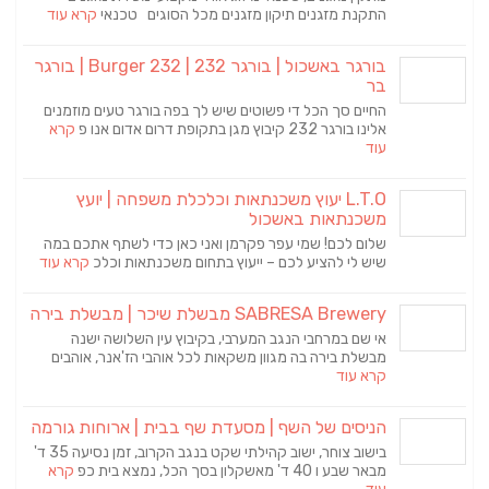
התקנת מזגנים תיקון מזגנים מכל הסוגים טכנאי
קרא עוד
בורגר באשכול | בורגר 232 | Burger 232 | בורגר
בר
החיים סך הכל די פשוטים שיש לך בפה בורגר טעים מוזמנים
אלינו בורגר 232 קיבוץ מגן בתקופת דרום אדום אנו פ
קרא
עוד
L.T.O יעוץ משכנתאות וכלכלת משפחה | יועץ
משכנתאות באשכול
שלום לכם! שמי עפר פקרמן ואני כאן כדי לשתף אתכם במה
שיש לי להציע לכם – ייעוץ בתחום משכנתאות וכלכ
קרא עוד
SABRESA Brewery מבשלת שיכר | מבשלת בירה
אי שם במרחבי הנגב המערבי, בקיבוץ עין השלושה ישנה
מבשלת בירה בה מגוון משקאות לכל אוהבי הז'אנר, אוהבים
קרא עוד
הניסים של השף | מסעדת שף בבית | ארוחות גורמה
בישוב צוחר, ישוב קהילתי שקט בנגב הקרוב, זמן נסיעה 35 ד'
מבאר שבע ו 40 ד' מאשקלון בסך הכל, נמצא בית כפ
קרא