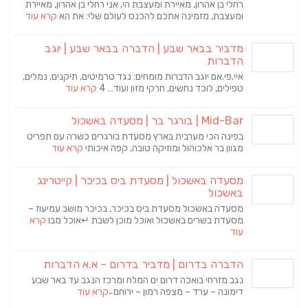
רחלי בן אהרון, מאיירת ומעצבת הי, אני רחלי בן אהרון, מאיירת
ומעצבת, מזמינה אתכם להכנס לעולם שלי: את הא
קרא עוד
מדביר בבאר שבע | הדברה בבאר שבע | יוגב
הדברות
איי.פי.אם יוגב הדברות מומחים: נגד טרמיטים, תיקנים, נמלים,
טפילים, לוכד נחשים, חרקי מזון ועוד… 4
קרא עוד
Mid-Bar | בורגר בר | מסעדה באשכול
בפינה הכי מערבית בארץ מסעדת בורגרים כשרה עם תפריט
מגוון בר אלכוהול ומוזיקה טובה, קפה איכותי
קרא עוד
מסעדה באשכול | מסעדת ביס בכיכר | קייטרינג
באשכול
מסעדה באשכול מסעדת ביס בכיכר, בכיכר מושב עמיעוז –
מסעדת בשרים באשכול ואוכל מוכן לשבת ↵אוכל מבו
קרא
עוד
הדברה בדרום | מדביר בדרום – א.א הדברות
נגב מזרחי בואכה דרום ים המלח ומרכז הנגב עד באר שבע
דימונה – ערד – מצפה רמון – ירוחם ̵
קרא עוד