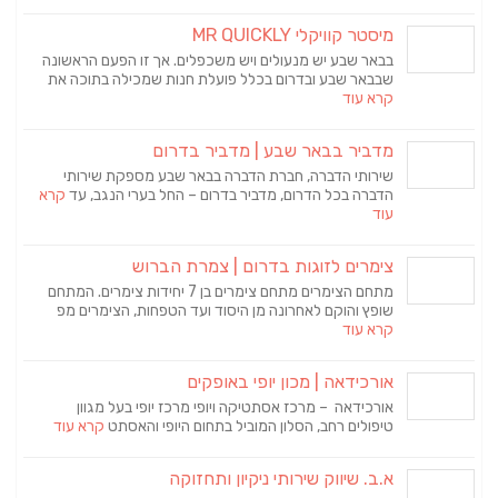
מיסטר קוויקלי MR QUICKLY
בבאר שבע יש מנעולים ויש משכפלים. אך זו הפעם הראשונה
שבבאר שבע ובדרום בכלל פועלת חנות שמכילה בתוכה את
קרא עוד
מדביר בבאר שבע | מדביר בדרום
שירותי הדברה, חברת הדברה בבאר שבע מספקת שירותי
הדברה בכל הדרום, מדביר בדרום – החל בערי הנגב, עד
קרא
עוד
צימרים לזוגות בדרום | צמרת הברוש
מתחם הצימרים מתחם צימרים בן 7 יחידות צימרים. המתחם
שופץ והוקם לאחרונה מן היסוד ועד הטפחות, הצימרים מפ
קרא עוד
אורכידאה | מכון יופי באופקים
אורכידאה – מרכז אסתטיקה ויופי מרכז יופי בעל מגוון
טיפולים רחב, הסלון המוביל בתחום היופי והאסתט
קרא עוד
א.ב. שיווק שירותי ניקיון ותחזוקה