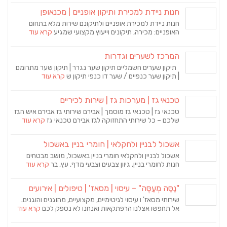
חנות ניידת למכירת ותיקון אופניים | מכנאופן
חנות ניידת למכירת אופניים ולתיקונם שירות מלא בתחום
האופניים: מכירה, תיקונים וייעוץ מקצועי שמגיע
קרא עוד
המרכז לשערים וגדרות
תיקון שערים חשמליים תיקון שער נגרר | תיקון שער מתרומם
| תיקון שער כנפיים / שער דו כנפי תיקון ש
קרא עוד
טכנאי גז | מערכות גז | שירות לכיריים
טכנאי גז | טכנאי גז מוסמך | אבירם שירותי גז אבירם איש הגז
שלכם – כל שירותי התחזוקה לגז אבירם טכנאי גז
קרא עוד
אשכול לבניין ולחקלאי | חומרי בניין באשכול
אשכול לבניין ולחקלאי חומרי בניין באשכול, מושב מבטחים
חנות לחומרי בניין, גיוון צבעים וצבעי מדף, עץ, בר
קרא עוד
"נַסֵּה מְעַסֶּה" – עיסוי | מסאז' | טיפולים | אירועים
שירותי מסאז' ו עיסוי לגיטימיים, מקצועיים, מהוגנים והוגנים.
אל תחפשו אצלנו הרפתקאות ואנחנו לא נספק לכם
קרא עוד