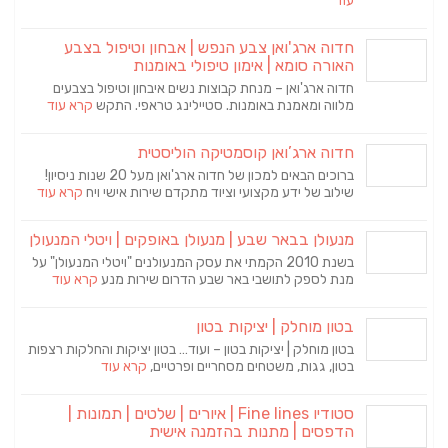
עוד
חדוה ארג'ואן צבע הנפש | אבחון וטיפול בצבע
האורה סומא | אימון טיפולי באומנות
חדוה ארג'ואן – מנחת קבוצות נשים איבחון וטיפול בצבעים
מלווה ומאמנת באומנות. סטיילינג טראפי. התקש
קרא עוד
חדוה ארג’ואן קוסמטיקה הוליסטית
ברוכים הבאים למכון של חדוה ארג'ואן מעל 20 שנות ניסיון!
שילוב של ידע מקצועי וציוד מתקדם שירות אישי ויח
קרא עוד
מנעולן בבאר שבע | מנעולן באופקים | ויטלי המנעולן
בשנת 2010 הקמתי את עסק המנעולנים "ויטלי המנעולן" על
מנת לספק לתושבי באר שבע הדרום שירות מנע
קרא עוד
בטון מוחלק | יציקות בטון
בטון מוחלק | יציקות בטון – ועוד… בטון יציקות והחלקות רצפות
בטון, גגות, משטחים מסחריים ופרטיים,
קרא עוד
סטודיו Fine lines | איורים | שלטים | תמונות |
הדפסים | מתנות בהזמנה אישית