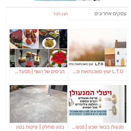
עסקים אחרונים
הצג הכל
L.T.O יעוץ משכנתאות וכלכלת משפחה | יועץ משכנתאות באשכול
הניסים של השף | מסעדת שף בבית | ארוחות גורמה
מנעולן בבאר שבע | מנעולן באופקים | ויטלי המנעולן
בטון מוחלק | יציקות בטון