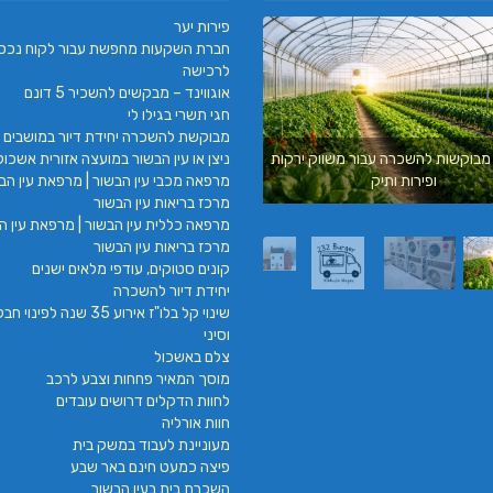
פירות יער
חברת השקעות מחפשת עבור לקוח נכס
לרכישה
אוגווינד – מבקשים להשכיר 5 דונם
חגי תשרי בגילו לי
מבוקשת להשכרה יחידת דיור במושבים 
ניצן או עין הבשור במועצה אזורית אשכול
מבוקשות להשכרה עבור משווק ירקות
עילאי מיזוג אוויר | טכנאי מזגנים | מתקין מזגנ
מרפאה מכבי עין הבשור | מרפאת עין הבש
ופירות ותיק
| תיקון מזגנים
מרכז בריאות עין הבשור
מרפאה כללית עין הבשור | מרפאת עין הב
מרכז בריאות עין הבשור
קונים סטוקים, עודפי מלאים ישנים
יחידת דיור להשכרה
שינוי קל בלו"ז אירוע 35 שנה לפינ
וסיני
צלם באשכול
מוסך המאיר פחחות וצבע לרכב
לחוות הדקלים דרושים עובדים
חוות אורליה
מעוניינת לעבוד במשק בית
פיצה כמעט חינם באר שבע
השכרת בית בעין הבשור