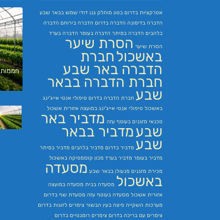
אטרקציות בדרום
בטון מוחלק
גנן
דודי שמש בבאר שבע
הדברה בדימונה
הדברה בדרום
הדברה בירוחם
הדברה
בלהבים
הדברה במיתר
הדברה בעומר
הדברה בערד
הסרת שיער
הסרת שיער
באשכול
חברת
הדברה באר שבע
חממות 
חברת הדברה בבאר
שבע
חברת הדברה בדרום
טיפולי אנטי אייג'ינג
באשכול
טיפולי אנטי אייג'ינג במועצה אזורית אשכול
מדביר באר
טכנאי מזגנים בעוטף עזה
שבע
מדביר בבאר
שבע
מדביר בדרום
מדביר בלהבים
מדביר במיתר
מדביר בעומר
מדביר בערד
מכון קוסמטיקה באשכול
מסעדה
מכירת מזגנים
מנעולן בבאר שבע
באשכול
מסעדה בבית
מסעדה במועצה
אזורית אשכול
מסעדה בעוטף עזה
מסעדת שף בדרום
מערכות השקייה
פיצה בעין הבשור
צימרים לזוגות בדרום
צימרים עם בריכה בדרום
צימרים רומנטיים בדרום