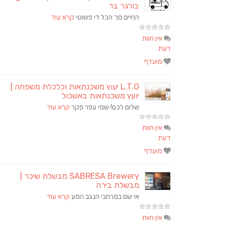
בורגר בר
החיים סך הכל די פשוטי
קרא עוד
אין חוות
דעת
מועדף
L.T.O יעוץ משכנתאות וכלכלת משפחה |
יועץ משכנתאות באשכול
שלום לכם! שמי עפר פקר
קרא עוד
אין חוות
דעת
מועדף
SABRESA Brewery מבשלת שיכר |
מבשלת בירה
אי שם במרחבי הנגב המע
קרא עוד
אין חוות