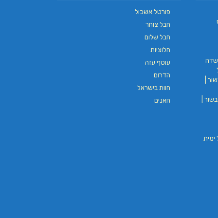
פורטל אשכול
חבל צוחר
חבל שלום
L.T.O יעוץ משכנתאות וכלכלת
משכנתאות באשכול
חלוציות
שדה
עוטף עזה
הדרום
ים
ור |
בורגר באשכול | בורגר 232 | Burger 232 |
חוות בישראל
בורגר בר
שור |
חאנים
וי חבל ימית