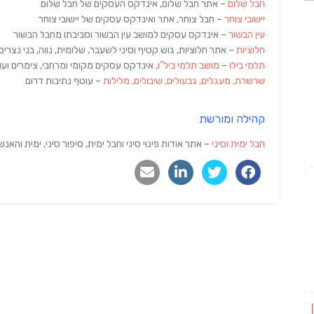
חבל שלום
– אתר חבל שלום, אינדקס העסקים של חבל שלום
יישובי צוחר
– חבל צוחר, אתר ואינדקס עסקים של יישובי צוחר
עין הבשור
– אינדקס עסקים למושב עין הבשור וסביבתו מחבל הבשור
חלוציות
– אתר חלוציות, גוש קטיף וסיני לשעבר, שלומית, נווה, בני נצרים
תלמי בילו
–
מושב תלמי ביל"ו
, אינדקס עסקים מקומי ומרחבי, צימרים ועוד
שרשרת, מעגלים, גבעולים, שיבולים, מלילות
– עוטף נתיבות דרום
קהילה ומורשת
חבל ימית וסיני
– אתר אודות פינוי סיני וחבל ימית, סיפור סיני, ימית והאנש
23 | Burger 232 |