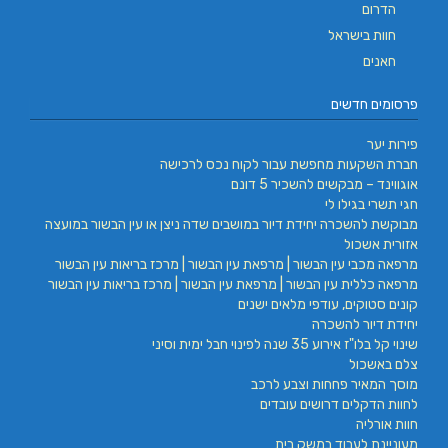
הדרום
חוות בישראל
חאנים
פרסומים חדשים
פירות יער
חברת השקעות מחפשת עבור לקוח נכס לרכישה
אוגווינד – מבקשים להשכיר 5 דונם
חגי תשרי בגילו לי
מבוקשת להשכרה יחידת דיור במושבים שדה ניצן או עין הבשור במועצה
אזורית אשכול
מרפאה מכבי עין הבשור | מרפאת עין הבשור | מרכז בריאות עין הבשור
מרפאה כללית עין הבשור | מרפאת עין הבשור | מרכז בריאות עין הבשור
קונים סטוקים, עודפי מלאים ישנים
יחידת דיור להשכרה
שינוי קל בלו"ז אירוע 35 שנה לפינוי חבל ימית וסיני
צלם באשכול
מוסך המאיר פחחות וצבע לרכב
לחוות הדקלים דרושים עובדים
חוות אורליה
מעוניינת לעבוד במשק בית