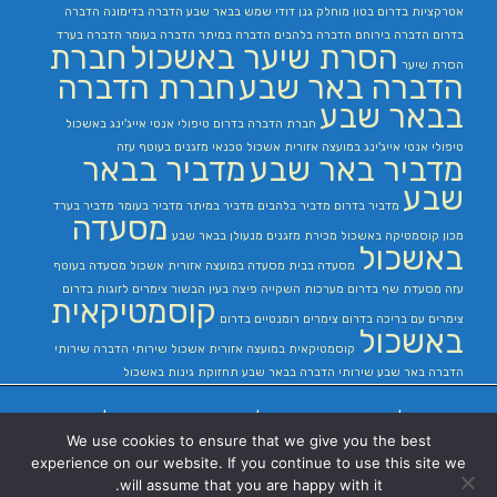
אטרקציות בדרום
בטון מוחלק
גנן
דודי שמש בבאר שבע
הדברה בדימונה
הדברה
בדרום
הדברה בירוחם
הדברה בלהבים
הדברה במיתר
הדברה בעומר
הדברה בערד
הסרת שיער באשכול
חברת
הסרת שיער
הדברה באר שבע
חברת הדברה
בבאר שבע
חברת הדברה בדרום
טיפולי אנטי אייג'ינג באשכול
טיפולי אנטי אייג'ינג במועצה אזורית אשכול
טכנאי מזגנים בעוטף עזה
מדביר באר שבע
מדביר בבאר
שבע
מדביר בדרום
מדביר בלהבים
מדביר במיתר
מדביר בעומר
מדביר בערד
מסעדה
מכון קוסמטיקה באשכול
מכירת מזגנים
מנעולן בבאר שבע
באשכול
מסעדה בבית
מסעדה במועצה אזורית אשכול
מסעדה בעוטף
עזה
מסעדת שף בדרום
מערכות השקייה
פיצה בעין הבשור
צימרים לזוגות בדרום
קוסמטיקאית
צימרים עם בריכה בדרום
צימרים רומנטיים בדרום
באשכול
קוסמטיקאית במועצה אזורית אשכול
שירותי הדברה
שירותי
הדברה באר שבע
שירותי הדברה בבאר שבע
תחזוקת גינות באשכול
בניית אתרים
|
בניית אתרים באר שבע
|
בניית אתרים בבאר שבע
|
קידום אתרים
We use cookies to ensure that we give you the best
בבאר שבע
|
experience on our website. If you continue to use this site we
will assume that you are happy with it.