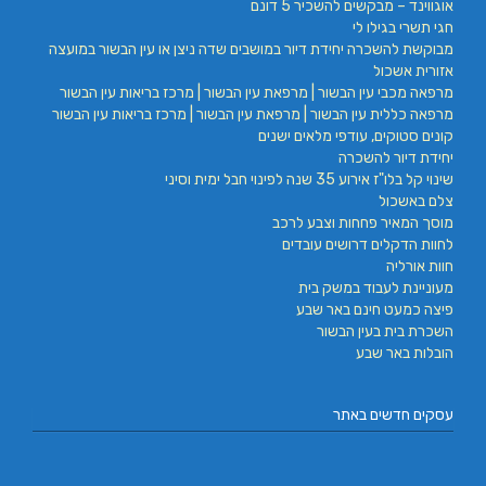
אוגווינד – מבקשים להשכיר 5 דונם
חגי תשרי בגילו לי
מבוקשת להשכרה יחידת דיור במושבים שדה ניצן או עין הבשור במועצה
אזורית אשכול
מרפאה מכבי עין הבשור | מרפאת עין הבשור | מרכז בריאות עין הבשור
מרפאה כללית עין הבשור | מרפאת עין הבשור | מרכז בריאות עין הבשור
קונים סטוקים, עודפי מלאים ישנים
יחידת דיור להשכרה
שינוי קל בלו"ז אירוע 35 שנה לפינוי חבל ימית וסיני
צלם באשכול
מוסך המאיר פחחות וצבע לרכב
לחוות הדקלים דרושים עובדים
חוות אורליה
מעוניינת לעבוד במשק בית
פיצה כמעט חינם באר שבע
השכרת בית בעין הבשור
הובלות באר שבע
עסקים חדשים באתר