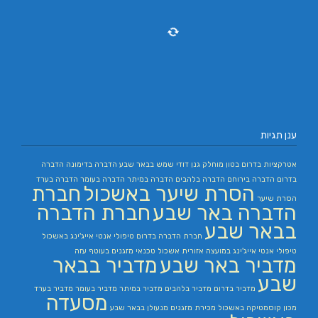
ענן תגיות
אטרקציות בדרום
בטון מוחלק
גנן
דודי שמש בבאר שבע
הדברה בדימונה
הדברה
בדרום
הדברה בירוחם
הדברה בלהבים
הדברה במיתר
הדברה בעומר
הדברה בערד
הסרת שיער באשכול
חברת
הסרת שיער
הדברה באר שבע
חברת הדברה
בבאר שבע
חברת הדברה בדרום
טיפולי אנטי אייג'ינג באשכול
טיפולי אנטי אייג'ינג במועצה אזורית אשכול
טכנאי מזגנים בעוטף עזה
מדביר באר שבע
מדביר בבאר
שבע
מדביר בדרום
מדביר בלהבים
מדביר במיתר
מדביר בעומר
מדביר בערד
מסעדה
מכון קוסמטיקה באשכול
מכירת מזגנים
מנעולן בבאר שבע