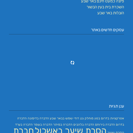
פיצה כמעט חינם באר שבע
השכרת בית בעין הבשור
הובלות באר שבע
עסקים חדשים באתר
ענן תגיות
אטרקציות בדרום
בטון מוחלק
גנן
דודי שמש בבאר שבע
הדברה בדימונה
הדברה
בדרום
הדברה בירוחם
הדברה בלהבים
הדברה במיתר
הדברה בעומר
הדברה בערד
הסרת שיער באשכול
חברת
הסרת שיער