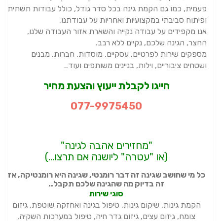
פעמית, כמו גם הקמת גינה בכל סדר גודל, כולל עבודות תשתית
ופיתוח סביבתי במקצועיות ואחריות על עבודתנו.
אנו מקפידים על עבודה נקייה והשארת אזור העבודה שלנו,
החצר, הגינה שלכם, נקיים ללא רבב.
מספקים שירות לפרטיים, עסקיים, מוסדות, חברות, מבנים
ושטחים ציבוריים, וילות, בניינים משותפים ועוד..
חייגו לקבלת ייעוץ והצעת מחיר
077-9975450
"מחזירים אהבה לגינה"
(או "עטרה" ליושנה אם תרצו…)
כל מי שחושב שגינה זה דבר רומנטי, שגינה היא רומנטיקה, אז
זה בדיוק מה שהגינה שלכם תקבל..
סוגי שירות
הקמת גינות, שיקום גינות, טיפול בגינה ואחזקה שוטפת, גיזום
צומח, גיזום עצים, גיזום גדר חיה, טיפול במערכות השקיה,