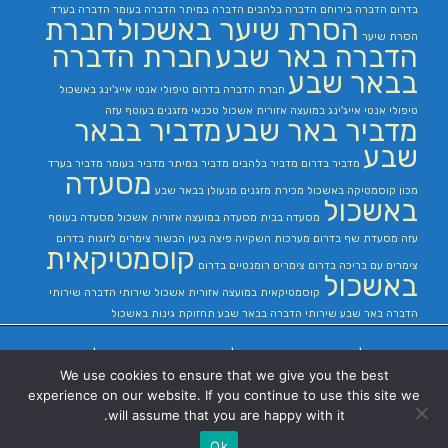
בדרום
הדברה בירוחם
הדברה בלהבים
הדברה במיתר
הדברה בעומר
הדברה בערד
הסרת שיער באשכול
חברת
הסרת שיער
הדברה באר שבע
חברת הדברה
בבאר שבע
חברת הדברה בדרום
טיפולי אנטי אייג'ינג באשכול
טיפולי אנטי אייג'ינג במועצה אזורית אשכול
טכנאי מזגנים בעוטף עזה
מדביר באר שבע
מדביר בבאר
שבע
מדביר בדרום
מדביר בלהבים
מדביר במיתר
מדביר בעומר
מדביר בערד
מסעדה
מכון קוסמטיקה באשכול
מכירת מזגנים
מנעולן בבאר שבע
באשכול
מסעדה בבית
מסעדה במועצה אזורית אשכול
מסעדה בעוטף
עזה
מסעדת שף בדרום
מערכות השקייה
פיצה בעין הבשור
צימרים לזוגות בדרום
קוסמטיקאית
צימרים עם בריכה בדרום
צימרים רומנטיים בדרום
באשכול
קוסמטיקאית במועצה אזורית אשכול
שירותי הדברה
שירותי
הדברה באר שבע
שירותי הדברה בבאר שבע
תחזוקת גינות באשכול
בניית אתרים
|
בניית אתרים באר שבע
|
בניית אתרים בבאר שבע
|
קידום אתרים
We use cookies to ensure that we give you the best
בבאר שבע
|
experience on our website. If you continue to use this site we
will assume that you are happy with it.
Ok