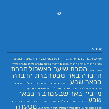
ענן תגיות
אטרקציות בדרום
בטון מוחלק
גנן
דודי שמש בבאר שבע
הדברה בדימונה
הדברה
בדרום
הדברה בירוחם
הדברה בלהבים
הדברה במיתר
הדברה בעומר
הדברה בערד
הסרת שיער באשכול
חברת
הסרת שיער
הדברה באר שבע
חברת הדברה
בבאר שבע
חברת הדברה בדרום
טיפולי אנטי אייג'ינג באשכול
טיפולי אנטי אייג'ינג במועצה אזורית אשכול
טכנאי מזגנים בעוטף עזה
מדביר באר שבע
מדביר בבאר
שבע
מדביר בדרום
מדביר בלהבים
מדביר במיתר
מדביר בעומר
מדביר בערד
מסעדה
מכון קוסמטיקה באשכול
מכירת מזגנים
מנעולן בבאר שבע