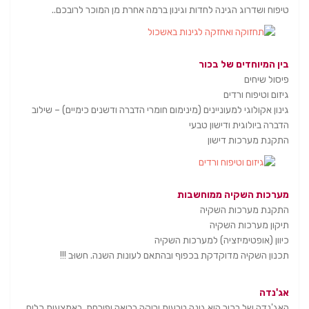
טיפוח ושדרוג הגינה לחדות וגינון ברמה אחרת מן המוכר לרובכם..
בין המיוחדים של בכור
פיסול שיחים
גיזום וטיפוח ורדים
גינון אקולוגי למעוניינים (מינימום חומרי הדברה ודשנים כימיים) – שילוב
הדברה ביולוגית ודישון טבעי
התקנת מערכות דישון
מערכות השקיה ממוחשבות
התקנת מערכות השקיה
תיקון מערכות השקיה
כיוון (אופטימיזציה) למערכות השקיה
תכנון השקיה מדוקדקת בכפוף ובהתאם לעונות השנה. חשוּב !!!
אג'נדה
האג'נדה של בכור היא גינה טבעית ירוקה בריאה ופורחת, באמצעות כלים