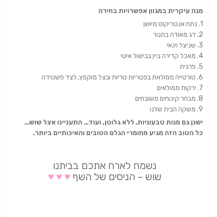
מנה עיקרית במגוון אפשרויות בחירה
1. נתח אנטריקוט מיושן
2. דג מאודה בתנור
3. שניצל וינאי
4. מאכל קדירה ביין בבישול איטי
5. פרגית
6. טורטייה ממולאת בפטריות טריות ובצל מוקפץ, לצד פשטידה
7. ירקות ממולאים
8. מבחר קינוחים משובחים
9. משקה הבית שלנו
ישנן גם מנות טבעוניות, ללא גלוטן, ועוד… התעניינו אצל שוש…
כל הטוב הזה מגיע מחומרי הגלם הטובים והאיכותיים ביותר.
נשמח לארח אתכם בביתנו
שוש – הניסים של השף
♥
♥
♥