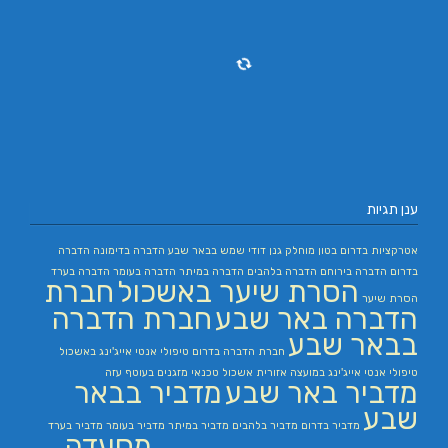
ענן תגיות
אטרקציות בדרום
בטון מוחלק
גנן
דודי שמש בבאר שבע
הדברה בדימונה
הדברה
בדרום
הדברה בירוחם
הדברה בלהבים
הדברה במיתר
הדברה בעומר
הדברה בערד
הסרת שיער באשכול
חברת
הסרת שיער
הדברה באר שבע
חברת הדברה
בבאר שבע
חברת הדברה בדרום
טיפולי אנטי אייג'ינג באשכול
טיפולי אנטי אייג'ינג במועצה אזורית אשכול
טכנאי מזגנים בעוטף עזה
מדביר באר שבע
מדביר בבאר
שבע
מדביר בדרום
מדביר בלהבים
מדביר במיתר
מדביר בעומר
מדביר בערד
מסעדה