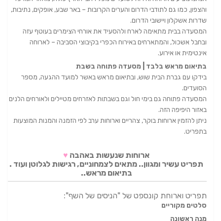
והצפון, כמו גם לתודבי הדרום והערים הקרובות – באר שבע, אופקים, נתיבות,
שדרות אשקלון ויישובי הדרום.
המסעדה בבית מתאימה לארח ולהסעיד את אורחי הצימרים בעוטף עזה
ובחבל אשכול, והמתארחים באירוח הכפרי בקיבוצי הסביבה – לארוחה
אינטימית או אירוע.
בתיאום מראש בלבד | מסעדה פתוחה בשבת
בידקו עם גברת הבית שוש, ובתיאום מראש באשר למועד ההגעה, מספר
הסועדים.
המסעדה פתוחה גם בימי חול וגם בשבתות לאזרחים מטיילים ולאורחים הלנים
באזור היפיפה הזה.
ניתן להזמין ארוחות בוקר, צהריים וארוחות ערב לפי הזמנה והמנות המוצעות
בתפריט.
ארוחות שנעשות באהבה
♥
תפריט עשיר ומגוון.. מתאים לצמחוניים, רגישות לגלוטן ועוד .
בתיאום מראש..
תפריט וארוחת קונספט של "הניסים של השף":
סלטים מקוריים
מנה ראשונה