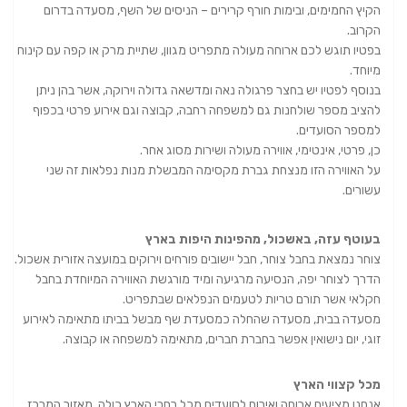
הקיץ החמימים, ובימות חורף קרירים – הניסים של השף, מסעדה בדרום
הקרוב.
בפטיו תוגש לכם ארוחה מעולה מתפריט מגוון, שתיית מרק או קפה עם קינוח
מיוחד.
בנוסף לפטיו יש בחצר פרגולה נאה ומדשאה גדולה וירוקה, אשר בהן ניתן
להציב מספר שולחנות גם למשפחה רחבה, קבוצה וגם אירוע פרטי בכפוף
למספר הסועדים.
כן, פרטי, אינטימי, אווירה מעולה ושירות מסוג אחר.
על האווירה הזו מנצחת גברת מקסימה המבשלת מנות נפלאות זה שני
עשורים.
בעוטף עזה, באשכול, מהפינות היפות בארץ
צוחר נמצאת בחבל צוחר, חבל יישובים פורחים וירוקים במועצה אזורית אשכול.
הדרך לצוחר יפה, הנסיעה מרגיעה ומיד מורגשת האווירה המיוחדת בחבל
חקלאי אשר תורם טריות לטעמים הנפלאים שבתפריט.
מסעדה בבית, מסעדה שהחלה כמסעדת שף מבשל בביתו מתאימה לאירוע
זוגי, יום נישואין אפשר בחברת חברים, מתאימה למשפחה או קבוצה.
מכל קצווי הארץ
אנחנו מציעים ארוחה ואירוח לסועדים מכל רחבי הארץ כולה, מאזור המרכז