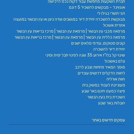
חברת השקעות מחפשת עבור לקוח נכס לרכישה
אוגווינד – מבקשים להשכיר 5 דונם
חגי תשרי בגילו לי
מבוקשת להשכרה יחידת דיור במושבים שדה ניצן או עין הבשור במועצה
אזורית אשכול
מרפאה מכבי עין הבשור | מרפאת עין הבשור | מרכז בריאות עין הבשור
מרפאה כללית עין הבשור | מרפאת עין הבשור | מרכז בריאות עין הבשור
קונים סטוקים, עודפי מלאים ישנים
יחידת דיור להשכרה
שינוי קל בלו"ז אירוע 35 שנה לפינוי חבל ימית וסיני
צלם באשכול
מוסך המאיר פחחות וצבע לרכב
לחוות הדקלים דרושים עובדים
חוות אורליה
מעוניינת לעבוד במשק בית
פיצה כמעט חינם באר שבע
השכרת בית בעין הבשור
הובלות באר שבע
עסקים חדשים באתר