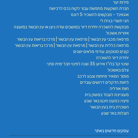
פירות יער
חברת השקעות מחפשת עבור לקוח נכס לרכישה
אוגווינד – מבקשים להשכיר 5 דונם
חגי תשרי בגילו לי
מבוקשת להשכרה יחידת דיור במושבים שדה ניצן או עין הבשור במועצה
אזורית אשכול
מרפאה מכבי עין הבשור | מרפאת עין הבשור | מרכז בריאות עין הבשור
מרפאה כללית עין הבשור | מרפאת עין הבשור | מרכז בריאות עין הבשור
קונים סטוקים, עודפי מלאים ישנים
יחידת דיור להשכרה
שינוי קל בלו"ז אירוע 35 שנה לפינוי חבל ימית וסיני
צלם באשכול
מוסך המאיר פחחות וצבע לרכב
לחוות הדקלים דרושים עובדים
חוות אורליה
מעוניינת לעבוד במשק בית
פיצה כמעט חינם באר שבע
השכרת בית בעין הבשור
הובלות באר שבע
עסקים חדשים באתר