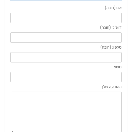
שם (חובה)
דוא"ל: (חובה)
טלפון: (חובה)
נושא
ההודעה שלך