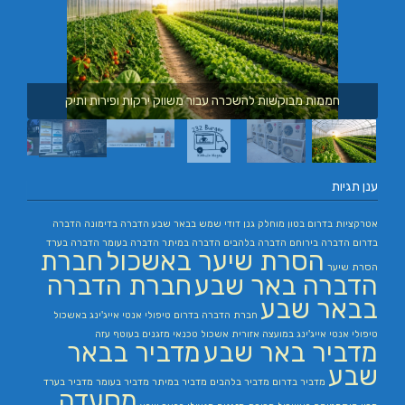
חממות מבוקשות להשכרה עבור משווק ירקות ופירות ותיק
ענן תגיות
אטרקציות בדרום
בטון מוחלק
גנן
דודי שמש בבאר שבע
הדברה בדימונה
הדברה
בדרום
הדברה בירוחם
הדברה בלהבים
הדברה במיתר
הדברה בעומר
הדברה בערד
הסרת שיער באשכול
חברת
הסרת שיער
הדברה באר שבע
חברת הדברה
בבאר שבע
חברת הדברה בדרום
טיפולי אנטי אייג'ינג באשכול
טיפולי אנטי אייג'ינג במועצה אזורית אשכול
טכנאי מזגנים בעוטף עזה
מדביר באר שבע
מדביר בבאר
שבע
מדביר בדרום
מדביר בלהבים
מדביר במיתר
מדביר בעומר
מדביר בערד
מסעדה