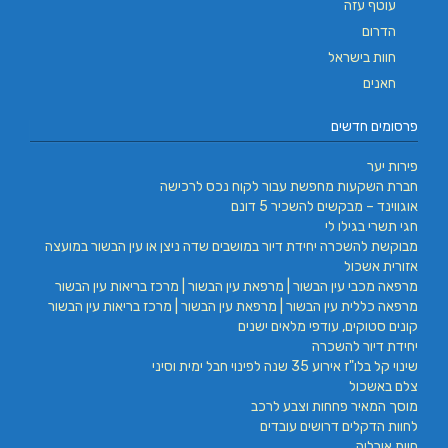
עוטף עזה
הדרום
חוות בישראל
חאנים
פרסומים חדשים
פירות יער
חברת השקעות מחפשת עבור לקוח נכס לרכישה
אוגווינד – מבקשים להשכיר 5 דונם
חגי תשרי בגילו לי
מבוקשת להשכרה יחידת דיור במושבים שדה ניצן או עין הבשור במועצה
אזורית אשכול
מרפאה מכבי עין הבשור | מרפאת עין הבשור | מרכז בריאות עין הבשור
מרפאה כללית עין הבשור | מרפאת עין הבשור | מרכז בריאות עין הבשור
קונים סטוקים, עודפי מלאים ישנים
יחידת דיור להשכרה
שינוי קל בלו"ז אירוע 35 שנה לפינוי חבל ימית וסיני
צלם באשכול
מוסך המאיר פחחות וצבע לרכב
לחוות הדקלים דרושים עובדים
חוות אורליה