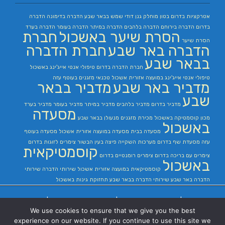
אטרקציות בדרום
בטון מוחלק
גנן
דודי שמש בבאר שבע
הדברה בדימונה
הדברה
בדרום
הדברה בירוחם
הדברה בלהבים
הדברה במיתר
הדברה בעומר
הדברה בערד
הסרת שיער באשכול
חברת
הסרת שיער
הדברה באר שבע
חברת הדברה
בבאר שבע
חברת הדברה בדרום
טיפולי אנטי אייג'ינג באשכול
טיפולי אנטי אייג'ינג במועצה אזורית אשכול
טכנאי מזגנים בעוטף עזה
מדביר באר שבע
מדביר בבאר
שבע
מדביר בדרום
מדביר בלהבים
מדביר במיתר
מדביר בעומר
מדביר בערד
מסעדה
מכון קוסמטיקה באשכול
מכירת מזגנים
מנעולן בבאר שבע
באשכול
מסעדה בבית
מסעדה במועצה אזורית אשכול
מסעדה בעוטף
עזה
מסעדת שף בדרום
מערכות השקייה
פיצה בעין הבשור
צימרים לזוגות בדרום
קוסמטיקאית
צימרים עם בריכה בדרום
צימרים רומנטיים בדרום
באשכול
קוסמטיקאית במועצה אזורית אשכול
שירותי הדברה
שירותי
הדברה באר שבע
שירותי הדברה בבאר שבע
תחזוקת גינות באשכול
בניית אתרים
|
בניית אתרים באר שבע
|
בניית אתרים בבאר שבע
|
קידום אתרים
We use cookies to ensure that we give you the best
בבאר שבע
|
experience on our website. If you continue to use this site we