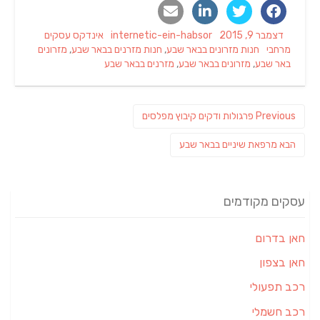
Categories
Author
Posted
דצמבר 9, 2015
internetic-ein-habsor
אינדקס עסקים
Tags
on
מרחבי
חנות מזרונים בבאר שבע
,
חנות מזרנים בבאר שבע
,
מזרונים
באר שבע
,
מזרונים בבאר שבע
,
מזרנים בבאר שבע
ניווט
Previous
Previous
פרגולות ודקים קיבוץ מפלסים
post:
פוסט
הבא
מרפאת שיניים בבאר שבע
הבא:
עסקים מקודמים
חאן בדרום
חאן בצפון
רכב תפעולי
רכב חשמלי