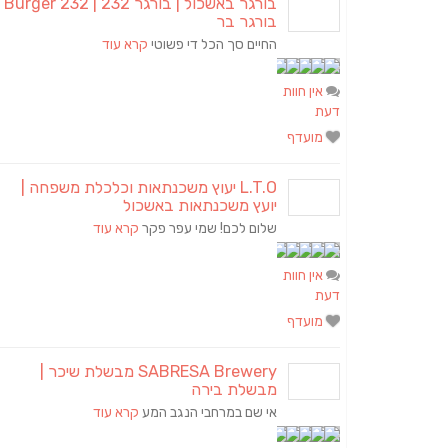
בורגר באשכול | בורגר 2
בורגר בר
החיים סך הכל די פשוטי
קרא עוד
אין חוות
דעת
מועדף
L.T.O יעוץ משכנתאות וכלכלת משפחה |
יועץ משכנתאות באשכול
שלום לכם! שמי עפר פקר
קרא עוד
אין חוות
דעת
מועדף
SABRESA Brewery מבשלת שיכר |
מבשלת בירה
אי שם במרחבי הנגב המע
קרא עוד