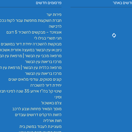
דשים באתר
פרסומים חדשים
פירות יער
חברת השקעות מחפשת עבור לקוח נכס
לרכישה
אוגווינד – מבקשים להשכיר 5 דונם
חגי תשרי בגילו לי
מבוקשת להשכרה יחידת דיור במושבים 
ניצן או עין הבשור במועצה אזורית אשכול
מרפאה מכבי עין הבשור | מרפאת עין הבש
מרכז בריאות עין הבשור
מרפאה כללית עין הבשור | מרפאת עין הב
מרכז בריאות עין הבשור
קונים סטוקים, עודפי מלאים ישנים
יחידת דיור להשכרה
שינוי קל בלו"ז אירוע 35 שנה לפינ
וסיני
צלם באשכול
מוסך המאיר פחחות וצבע לרכב
לחוות הדקלים דרושים עובדים
חוות אורליה
מעוניינת לעבוד במשק בית