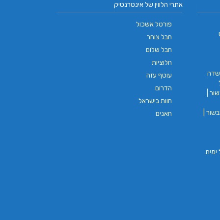
אתרי הלווין של אינטרנטיק
פורטל אשכול
חבל צוחר
חבל שלום
חלוציות
שדה
עוטף עזה
הדרום
ור |
חוות בישראל
שור |
חאנים
וי חבל ימית