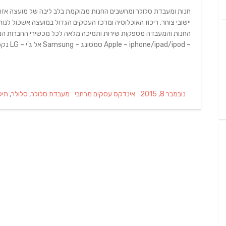
חנות ומעבדת סלולר ומחשבים החנות ממוקמת בלב ליבה של מועצה אזור
יישובי צוחר, ריכוז האוכלוסיה ומרכז העסקים הגדול במועצה אשכול לנוח
החנות והמעבדה מספקות שירות ותמיכה מלאה לכל מכשירי החברות המוב
– Apple – iphone/ipad/ipod סמסונג – Samsung אל ג'י – LG נקסוס – Nexus
Tags
Categories
Posted
נובמבר 8, 2015
אינדקס עסקים מרחבי
מעבדת סלולר
,
סלולר
,
תיק
on