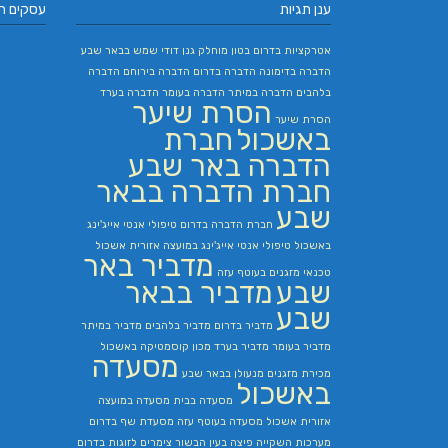
ענן תגיות
עסקים ח
אטרקציות בדרום
בטון מוחלק
גנן
דודי שמש בבאר שבע
הדברה בדימונה
הדברה בדרום
הדברה בירוחם
הדברה
בלהבים
הדברה במיתר
הדברה בעומר
הדברה בערד
הסרת שיער
הסרת שיער
באשכול
חברת
הדברה באר שבע
חברת הדברה בבאר
שבע
חברת הדברה בדרום
טיפולי אנטי אייג'ינג
באשכול
טיפולי אנטי אייג'ינג במועצה אזורית אשכול
מדביר באר
טכנאי מזגנים בעוטף עזה
שבע
מדביר בבאר
שבע
מדביר בדרום
מדביר בלהבים
מדביר במיתר
מדביר בעומר
מדביר בערד
מכון קוסמטיקה באשכול
מסעדה
מכירת מזגנים
מנעולן בבאר שבע
באשכול
מסעדה בבית
מסעדה במועצה
אזורית אשכול
מסעדה בעוטף עזה
מסעדת שף בדרום
מערכות השקייה
פיצה בעין הבשור
צימרים לזוגות בדרום