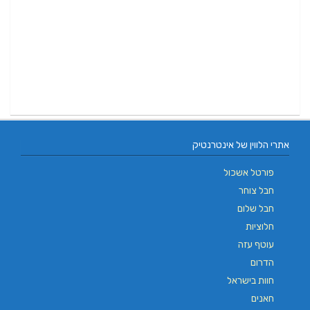
אתרי הלווין של אינטרנטיק
פורטל אשכול
חבל צוחר
חבל שלום
חלוציות
עוטף עזה
הדרום
חוות בישראל
חאנים