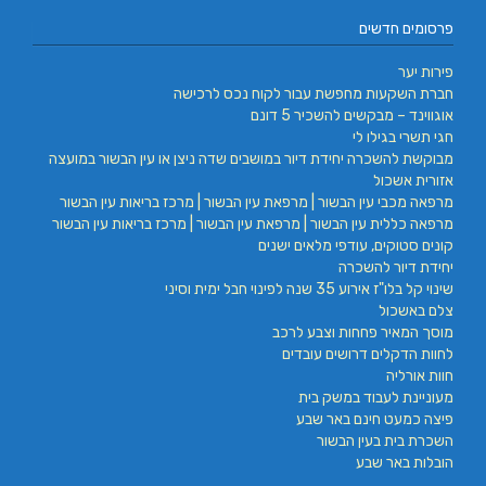
פרסומים חדשים
פירות יער
חברת השקעות מחפשת עבור לקוח נכס לרכישה
אוגווינד – מבקשים להשכיר 5 דונם
חגי תשרי בגילו לי
מבוקשת להשכרה יחידת דיור במושבים שדה ניצן או עין הבשור במועצה
אזורית אשכול
מרפאה מכבי עין הבשור | מרפאת עין הבשור | מרכז בריאות עין הבשור
מרפאה כללית עין הבשור | מרפאת עין הבשור | מרכז בריאות עין הבשור
קונים סטוקים, עודפי מלאים ישנים
יחידת דיור להשכרה
שינוי קל בלו"ז אירוע 35 שנה לפינוי חבל ימית וסיני
צלם באשכול
מוסך המאיר פחחות וצבע לרכב
לחוות הדקלים דרושים עובדים
חוות אורליה
מעוניינת לעבוד במשק בית
פיצה כמעט חינם באר שבע
השכרת בית בעין הבשור
הובלות באר שבע