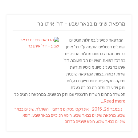
מרפאת שיניים בבאר שבע – דר' איתן בר
המרפאה לטיפול במחלות חניכיים
ושתלים דנטליים הוקמה ע"י דר' איתן
בר שהתמחה בתחום מחלות החניכיים
במרכז רפואת השיניים תל השומר. דר'
איתן בר בעל ניסיון, מוניטין ותודעת
שרות גבוהה. בצוות המרפאה שיננית
ותיקה ומקצועית, צוות סייעות בעלות
ותק וידע רב ומזכירה בכירה בעלת
הכשרה בתחום השרות הדנטלי עם ותק רב שנים. במרפאה ניתנים כל
Read more…
Tags
Categories
Posted
נובמבר 26, 2015
אינדקס עסקים מרחבי
השתלת שיניים בבאר
on
שבע
,
מרפאת שיניים בבאר שבע
,
רופא חניכיים בבאר שבע
,
רופא
שיניים בבאר שבע
,
רופא שיניים בדרום