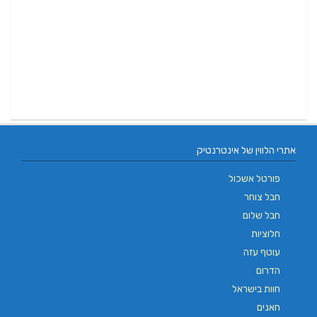
אתרי הלווין של אינטרנטיק
פורטל אשכול
חבל צוחר
חבל שלום
חלוציות
עוטף עזה
הדרום
חוות בישראל
חאנים