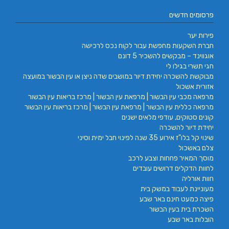
פרסומים חדשים
פירות יער
חברת השקעות מחפשת עבור לקוח נכס לרכישה
אוגווינד – מבקשים להשכיר 5 דונם
חגי תשרי בגילו לי
מבוקשת להשכרה יחידת דיור במושבים שדה ניצן או עין הבשור במועצה
אזורית אשכול
מרפאה מכבי עין הבשור | מרפאת עין הבשור | מרכז בריאות עין הבשור
מרפאה כללית עין הבשור | מרפאת עין הבשור | מרכז בריאות עין הבשור
קונים סטוקים, עודפי מלאים ישנים
יחידת דיור להשכרה
שינוי קל בלו"ז אירוע 35 שנה לפינוי חבל ימית וסיני
צלם באשכול
מוסך המאיר פחחות וצבע לרכב
לחוות הדקלים דרושים עובדים
חוות אורליה
מעוניינת לעבוד במשק בית
פיצה כמעט חינם באר שבע
השכרת בית בעין הבשור
הובלות באר שבע