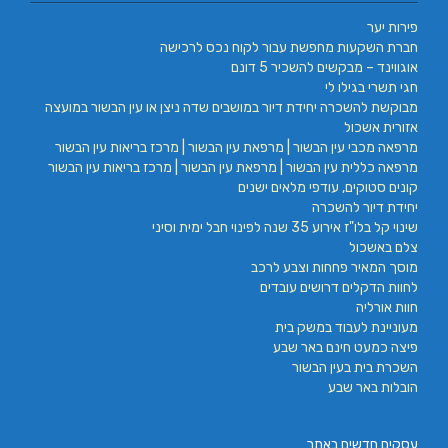
פירות יער
חברת השקעות מחפשת עבור לקוח נכס לרכישה
אוגווינד – מבקשים להשכיר 5 דונם
חגי תשרי בגילו לי
מבוקשת להשכרה יחידת דיור במושבים שדה ניצן או עין הבשור במועצה
אזורית אשכול
מרפאה מכבי עין הבשור | מרפאת עין הבשור | מרכז בריאות עין הבשור
מרפאה כללית עין הבשור | מרפאת עין הבשור | מרכז בריאות עין הבשור
קונים סטוקים, עודפי מלאים ישנים
יחידת דיור להשכרה
שינוי קל בלו"ז אירוע 35 שנה לפינוי חבל ימית וסיני
צלם באשכול
מוסך המאיר פחחות וצבע לרכב
לחוות הדקלים דרושים עובדים
חוות אורליה
מעוניינת לעבוד במשק בית
פיצה כמעט חינם באר שבע
השכרת בית בעין הבשור
הובלות באר שבע
עסקים חדשים באתר