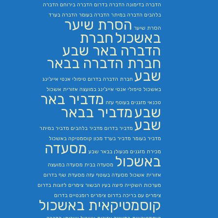
הדברה בדימונה
הדברה בדרום
הדברה בירוחם
הדברה
בלהבים
הדברה במיתר
הדברה בעומר
הדברה בערד
הסרת שיער
הסרת שיער
באשכול
חברת
הדברה באר שבע
חברת הדברה בבאר
שבע
חברת הדברה בדרום
טיפולי אנטי אייג'ינג
באשכול
טיפולי אנטי אייג'ינג במועצה אזורית אשכול
מדביר באר
טכנאי מזגנים בעוטף עזה
שבע
מדביר בבאר
שבע
מדביר בדרום
מדביר בלהבים
מדביר במיתר
מדביר בעומר
מדביר בערד
מכון קוסמטיקה באשכול
מסעדה
מכירת מזגנים
מנעולן בבאר שבע
באשכול
מסעדה בבית
מסעדה במועצה
אזורית אשכול
מסעדה בעוטף עזה
מסעדת שף בדרום
מערכות השקייה
פיצה בעין הבשור
צימרים לזוגות בדרום
צימרים עם בריכה בדרום
צימרים רומנטיים בדרום
קוסמטיקאית באשכול