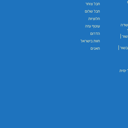
חבל צוחר
חבל שלום
חלוציות
שדה
עוטף עזה
הדרום
ור |
חוות בישראל
שור |
חאנים
וי חבל ימית