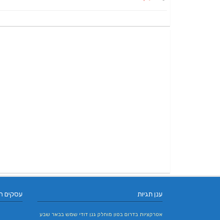
ענן תגיות
עסקים ח
אטרקציות בדרום
בטון מוחלק
גנן
דודי שמש בבאר שבע