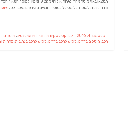
תמצאו באף מוסך אחר. שירות איכותי מקצועי ואמין. למוסך המאיר הסדרי
צורך לפנות לסוכן הכל מטופל במוסך, תנאים מועדפים מעבר לכל
Read more…
Tags
Categories
Posted
ספטמבר 4, 2016
אינדקס עסקים מרחבי
חידוש פנסים
,
מוסך בדרו
on
רכב
,
מוסכים בדרום
,
פוליש לרכב בדרום
,
פוליש לרכב בנתיבות
,
פחחות וצ