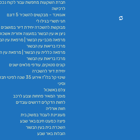
חברת השקעות מחפשת עבור לקוח נכס
לרכישה
אוגווינד – מבקשים להשכיר 5 דונם
חגי תשרי בגילו לי
מבוקשת להשכרה יחידת דיור במושבים 
ניצן או עין הבשור במועצה אזורית אשכול
מרפאה מכבי עין הבשור | מרפאת עין הבש
מרכז בריאות עין הבשור
מרפאה כללית עין הבשור | מרפאת עין הב
מרכז בריאות עין הבשור
קונים סטוקים, עודפי מלאים ישנים
יחידת דיור להשכרה
שינוי קל בלו"ז אירוע 35 שנה לפינ
וסיני
צלם באשכול
מוסך המאיר פחחות וצבע לרכב
לחוות הדקלים דרושים עובדים
חוות אורליה
מעוניינת לעבוד במשק בית
פיצה כמעט חינם באר שבע
השכרת בית בעין הבשור
הובלות באר שבע