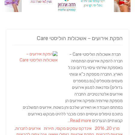
הפקת אירועים – אשכולות הוליסטי Care
חברת אשכולות הוליסטי Care –
חברה להפקת אירועים המתמחה
באספקת שירותי עיסוי בדרום ובכל
הארץ, החברה מספקת כ"א וצוותי
מעסים ומטפלים (גם במספרים
גדולים) וסדנאות למגוון אירועים
ואירועים אלטרנטיביים. החברה
מספקת שירותיה ומפיקה אירועים הן
במתחם העבודה או האירוע שלכם והן בשטח. אירועים המשלבים
בתוכם טיפולים ועיסויים הפכו מכבר ללהיט מבוקש באירועים
קבוצתיים הנערכים
Read more…
Tags
Categories
Posted
מרץ 20, 2016
אינדקס עסקים מקומי
,
תיירות
אירועים לחברות
,
on
אירועים לקבוצות
,
הפקת אירועים
,
טיפולי שיאצו
,
יוגה צחוק לקבוצות
,