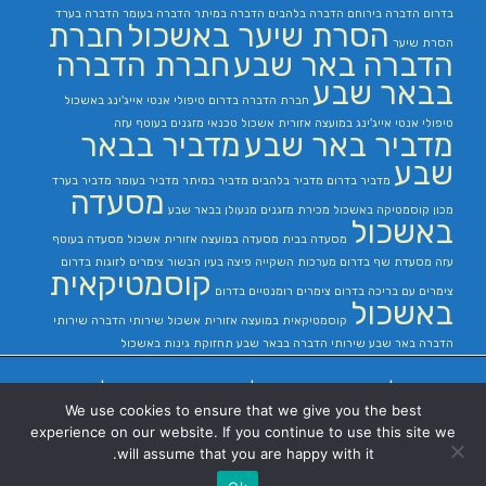
בדרום
הדברה בירוחם
הדברה בלהבים
הדברה במיתר
הדברה בעומר
הדברה בערד
הסרת שיער באשכול
חברת
הסרת שיער
הדברה באר שבע
חברת הדברה
בבאר שבע
חברת הדברה בדרום
טיפולי אנטי אייג'ינג באשכול
טיפולי אנטי אייג'ינג במועצה אזורית אשכול
טכנאי מזגנים בעוטף עזה
מדביר באר שבע
מדביר בבאר
שבע
מדביר בדרום
מדביר בלהבים
מדביר במיתר
מדביר בעומר
מדביר בערד
מסעדה
מכון קוסמטיקה באשכול
מכירת מזגנים
מנעולן בבאר שבע
באשכול
מסעדה בבית
מסעדה במועצה אזורית אשכול
מסעדה בעוטף
עזה
מסעדת שף בדרום
מערכות השקייה
פיצה בעין הבשור
צימרים לזוגות בדרום
קוסמטיקאית
צימרים עם בריכה בדרום
צימרים רומנטיים בדרום
באשכול
קוסמטיקאית במועצה אזורית אשכול
שירותי הדברה
שירותי
הדברה באר שבע
שירותי הדברה בבאר שבע
תחזוקת גינות באשכול
בניית אתרים
|
בניית אתרים באר שבע
|
בניית אתרים בבאר שבע
|
קידום אתרים
We use cookies to ensure that we give you the best
בבאר שבע
|
experience on our website. If you continue to use this site we
will assume that you are happy with it.