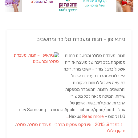
ניתאיפון – חנות ומעבדת סלולר ומחשבים
חנות ומעבדת סלולר ומחשבים החנות
ממוקמת בלב ליבה של מועצה אזורית
אשכול בחבל צוחר – יישובי צוחר, ריכוז
האוכלוסיה ומרכז העסקים הגדול
במועצה אשכול לנוחות הלקוחות
והתושבים. החנות והמעבדה מספקות
שירות ותמיכה מלאה לכל מכשירי
החברות המובילות בשוק: אייפון של
אפל – Apple – iphone/ipad/ipod סמסונג – Samsung אל ג'י –
LG נקסוס – Nexus
Read more…
Tags
Categories
Posted
נובמבר 8, 2015
אינדקס עסקים מרחבי
מעבדת סלולר
,
סלולר
,
on
תיקון סלולר