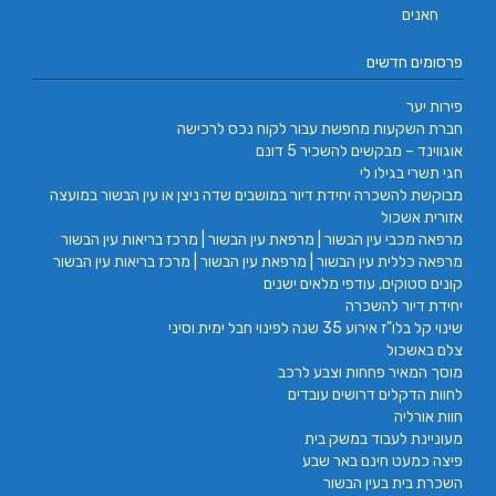
חאנים
פרסומים חדשים
פירות יער
חברת השקעות מחפשת עבור לקוח נכס לרכישה
אוגווינד – מבקשים להשכיר 5 דונם
חגי תשרי בגילו לי
מבוקשת להשכרה יחידת דיור במושבים שדה ניצן או עין הבשור במועצה
אזורית אשכול
מרפאה מכבי עין הבשור | מרפאת עין הבשור | מרכז בריאות עין הבשור
מרפאה כללית עין הבשור | מרפאת עין הבשור | מרכז בריאות עין הבשור
קונים סטוקים, עודפי מלאים ישנים
יחידת דיור להשכרה
שינוי קל בלו"ז אירוע 35 שנה לפינוי חבל ימית וסיני
צלם באשכול
מוסך המאיר פחחות וצבע לרכב
לחוות הדקלים דרושים עובדים
חוות אורליה
מעוניינת לעבוד במשק בית
פיצה כמעט חינם באר שבע
השכרת בית בעין הבשור