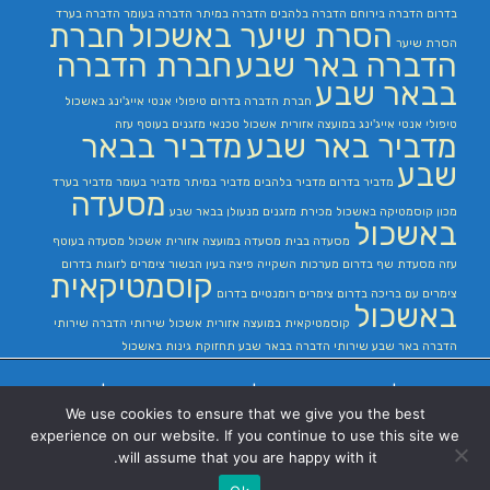
בדרום
הדברה בירוחם
הדברה בלהבים
הדברה במיתר
הדברה בעומר
הדברה בערד
הסרת שיער באשכול
חברת
הסרת שיער
הדברה באר שבע
חברת הדברה
בבאר שבע
חברת הדברה בדרום
טיפולי אנטי אייג'ינג באשכול
טיפולי אנטי אייג'ינג במועצה אזורית אשכול
טכנאי מזגנים בעוטף עזה
מדביר באר שבע
מדביר בבאר
שבע
מדביר בדרום
מדביר בלהבים
מדביר במיתר
מדביר בעומר
מדביר בערד
מסעדה
מכון קוסמטיקה באשכול
מכירת מזגנים
מנעולן בבאר שבע
באשכול
מסעדה בבית
מסעדה במועצה אזורית אשכול
מסעדה בעוטף
עזה
מסעדת שף בדרום
מערכות השקייה
פיצה בעין הבשור
צימרים לזוגות בדרום
קוסמטיקאית
צימרים עם בריכה בדרום
צימרים רומנטיים בדרום
באשכול
קוסמטיקאית במועצה אזורית אשכול
שירותי הדברה
שירותי
הדברה באר שבע
שירותי הדברה בבאר שבע
תחזוקת גינות באשכול
בניית אתרים
|
בניית אתרים באר שבע
|
בניית אתרים בבאר שבע
|
קידום אתרים
We use cookies to ensure that we give you the best
בבאר שבע
|
experience on our website. If you continue to use this site we
will assume that you are happy with it.