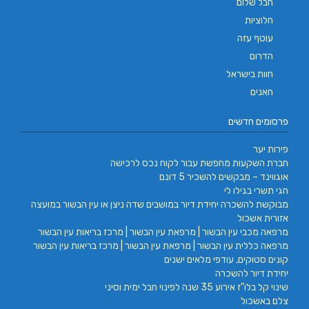
חבל שלום
חלוציות
עוטף עזה
הדרום
חוות בישראל
חאנים
פרסומים חדשים
פירות יער
חברת השקעות מחפשת עבור לקוח נכס לרכישה
אוגווינד – מבקשים להשכיר 5 דונם
חגי תשרי בגילו לי
מבוקשת להשכרה יחידת דיור במושבים שדה ניצן או עין הבשור במועצה
אזורית אשכול
מרפאה מכבי עין הבשור | מרפאת עין הבשור | מרכז בריאות עין הבשור
מרפאה כללית עין הבשור | מרפאת עין הבשור | מרכז בריאות עין הבשור
קונים סטוקים, עודפי מלאים ישנים
יחידת דיור להשכרה
שינוי קל בלו"ז אירוע 35 שנה לפינוי חבל ימית וסיני
צלם באשכול