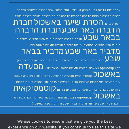
אטרקציות בדרום
בטון מוחלק
גנן
דודי שמש בבאר שבע
הדברה בדימונה
הדברה
בדרום
הדברה בירוחם
הדברה בלהבים
הדברה במיתר
הדברה בעומר
הדברה בערד
הסרת שיער באשכול
חברת
הסרת שיער
הדברה באר שבע
חברת הדברה
בבאר שבע
חברת הדברה בדרום
טיפולי אנטי אייג'ינג באשכול
טיפולי אנטי אייג'ינג במועצה אזורית אשכול
טכנאי מזגנים בעוטף עזה
מדביר באר שבע
מדביר בבאר
שבע
מדביר בדרום
מדביר בלהבים
מדביר במיתר
מדביר בעומר
מדביר בערד
מסעדה
מכון קוסמטיקה באשכול
מכירת מזגנים
מנעולן בבאר שבע
באשכול
מסעדה בבית
מסעדה במועצה אזורית אשכול
מסעדה בעוטף
עזה
מסעדת שף בדרום
מערכות השקייה
פיצה בעין הבשור
צימרים לזוגות בדרום
קוסמטיקאית
צימרים עם בריכה בדרום
צימרים רומנטיים בדרום
באשכול
קוסמטיקאית במועצה אזורית אשכול
שירותי הדברה
שירותי
הדברה באר שבע
שירותי הדברה בבאר שבע
תחזוקת גינות באשכול
בניית אתרים
|
בניית אתרים באר שבע
|
בניית אתרים בבאר שבע
|
קידום אתרים
We use cookies to ensure that we give you the best
בבאר שבע
|
experience on our website. If you continue to use this site we