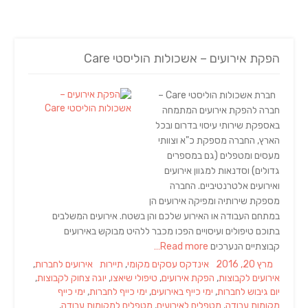
הפקת אירועים – אשכולות הוליסטי Care
חברת אשכולות הוליסטי Care –
חברה להפקת אירועים המתמחה
באספקת שירותי עיסוי בדרום ובכל
הארץ, החברה מספקת כ"א וצוותי
מעסים ומטפלים (גם במספרים
גדולים) וסדנאות למגוון אירועים
ואירועים אלטרנטיביים. החברה
מספקת שירותיה ומפיקה אירועים הן
במתחם העבודה או האירוע שלכם והן בשטח. אירועים המשלבים
בתוכם טיפולים ועיסויים הפכו מכבר ללהיט מבוקש באירועים
קבוצתיים הנערכים
Read more…
Tags
Categories
Posted
מרץ 20, 2016
אינדקס עסקים מקומי
,
תיירות
אירועים לחברות
,
on
אירועים לקבוצות
,
הפקת אירועים
,
טיפולי שיאצו
,
יוגה צחוק לקבוצות
,
יום גיבוש לחברות
,
ימי כייף באירועים
,
ימי כייף לחברות
,
ימי כייף
מקומות עבודה
,
מטפלים לאירועים
,
מטפלים למקומות עבודה
,