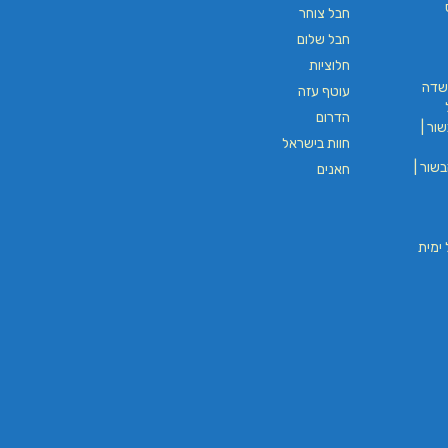
חבל צוחר
חבל שלום
חלוציות
שדה
עוטף עזה
הדרום
ור |
חוות בישראל
שור |
חאנים
וי חבל ימית