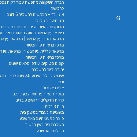
חברת השקעות מחפשת עבור לקוח נכס
לרכישה
אוגווינד – מבקשים להשכיר 5 דונם
חגי תשרי בגילו לי
מבוקשת להשכרה יחידת דיור במושבים 
ניצן או עין הבשור במועצה אזורית אשכול
מרפאה מכבי עין הבשור | מרפאת עין הבש
מרכז בריאות עין הבשור
מרפאה כללית עין הבשור | מרפאת עין הב
מרכז בריאות עין הבשור
קונים סטוקים, עודפי מלאים ישנים
יחידת דיור להשכרה
שינוי קל בלו"ז אירוע 35 שנה לפינ
וסיני
צלם באשכול
מוסך המאיר פחחות וצבע לרכב
לחוות הדקלים דרושים עובדים
חוות אורליה
מעוניינת לעבוד במשק בית
פיצה כמעט חינם באר שבע
השכרת בית בעין הבשור
הובלות באר שבע