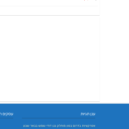
ענן תגיות
עסקים ח
אטרקציות בדרום
בטון מוחלק
גנן
דודי שמש בבאר שבע