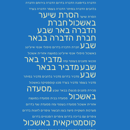
הדברה בדימונה
הדברה בדרום
הדברה בירוחם
הדברה
בלהבים
הדברה במיתר
הדברה בעומר
הדברה בערד
הסרת שיער
הסרת שיער
באשכול
חברת
הדברה באר שבע
חברת הדברה בבאר
שבע
חברת הדברה בדרום
טיפולי אנטי אייג'ינג
באשכול
טיפולי אנטי אייג'ינג במועצה אזורית אשכול
מדביר באר
טכנאי מזגנים בעוטף עזה
שבע
מדביר בבאר
שבע
מדביר בדרום
מדביר בלהבים
מדביר במיתר
מדביר בעומר
מדביר בערד
מכון קוסמטיקה באשכול
מסעדה
מכירת מזגנים
מנעולן בבאר שבע
באשכול
מסעדה בבית
מסעדה במועצה
אזורית אשכול
מסעדה בעוטף עזה
מסעדת שף בדרום
מערכות השקייה
פיצה בעין הבשור
צימרים לזוגות בדרום
צימרים עם בריכה בדרום
צימרים רומנטיים בדרום
קוסמטיקאית באשכול