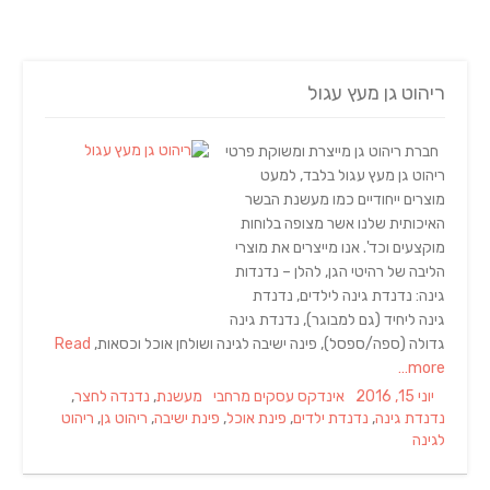
ריהוט גן מעץ עגול
חברת ריהוט גן מייצרת ומשוקת פרטי
ריהוט גן מעץ עגול בלבד, למעט
מוצרים ייחודיים כמו מעשנת הבשר
האיכותית שלנו אשר מצופה בלוחות
מוקצעים וכד'. אנו מייצרים את מוצרי
הליבה של רהיטי הגן, להלן – נדנדות
גינה: נדנדת גינה לילדים, נדנדת
גינה ליחיד (גם למבוגר), נדנדת גינה
גדולה (ספה/ספסל), פינה ישיבה לגינה ושולחן אוכל וכסאות,
Read
more…
Tags
Categories
Posted
יוני 15, 2016
אינדקס עסקים מרחבי
מעשנת
,
נדנדה לחצר
,
on
נדנדת גינה
,
נדנדת ילדים
,
פינת אוכל
,
פינת ישיבה
,
ריהוט גן
,
ריהוט
לגינה