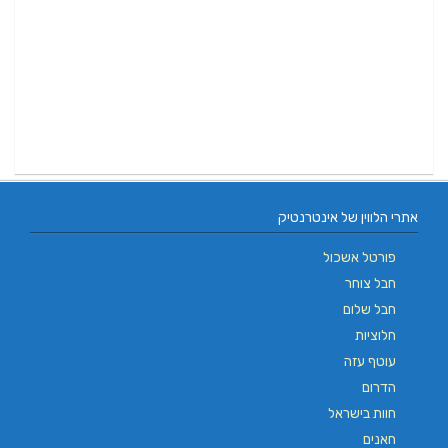
אתרי הלווין של אינטרנטיק
פורטל אשכול
חבל צוחר
חבל שלום
חלוציות
עוטף עזה
הדרום
חוות בישראל
חאנים