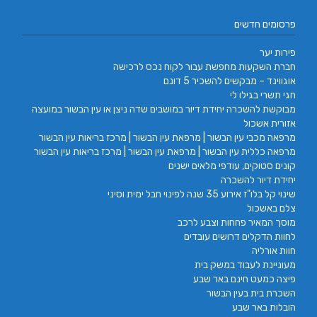
פרסומים חדשים
פירות יער
חברת השקעות מחפשת עבור לקוח נכס לרכישה
אוגווינד – מבקשים להשכיר 5 דונם
חגי תשרי בגילו לי
מבוקשת להשכרה יחידת דיור במושבים שדה ניצן או עין הבשור במועצה
אזורית אשכול
מרפאה מכבי עין הבשור | מרפאת עין הבשור | מרכז בריאות עין הבשור
מרפאה כללית עין הבשור | מרפאת עין הבשור | מרכז בריאות עין הבשור
קונים סטוקים, עודפי מלאים ישנים
יחידת דיור להשכרה
שינוי קל בלו"ז אירוע 35 שנה לפינוי חבל ימית וסיני
צלם באשכול
מוסך המאיר פחחות וצבע לרכב
לחוות הדקלים דרושים עובדים
חוות אורליה
מעוניינת לעבוד במשק בית
פיצה כמעט חינם באר שבע
השכרת בית בעין הבשור
הובלות באר שבע