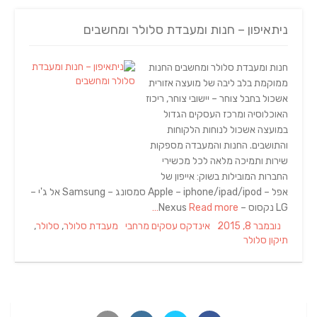
ניתאיפון – חנות ומעבדת סלולר ומחשבים
חנות ומעבדת סלולר ומחשבים החנות
ממוקמת בלב ליבה של מועצה אזורית
אשכול בחבל צוחר – יישובי צוחר, ריכוז
האוכלוסיה ומרכז העסקים הגדול
במועצה אשכול לנוחות הלקוחות
והתושבים. החנות והמעבדה מספקות
שירות ותמיכה מלאה לכל מכשירי
החברות המובילות בשוק: אייפון של
אפל – Apple – iphone/ipad/ipod סמסונג – Samsung אל ג'י –
LG נקסוס – Nexus
Read more…
Tags
Categories
Posted
נובמבר 8, 2015
אינדקס עסקים מרחבי
מעבדת סלולר
,
סלולר
,
on
תיקון סלולר