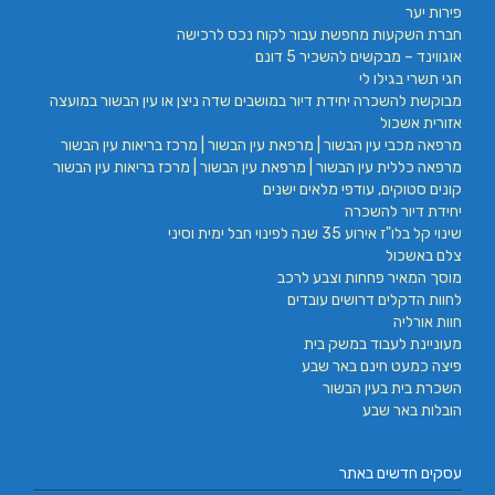
פירות יער
חברת השקעות מחפשת עבור לקוח נכס לרכישה
אוגווינד – מבקשים להשכיר 5 דונם
חגי תשרי בגילו לי
מבוקשת להשכרה יחידת דיור במושבים שדה ניצן או עין הבשור במועצה
אזורית אשכול
מרפאה מכבי עין הבשור | מרפאת עין הבשור | מרכז בריאות עין הבשור
מרפאה כללית עין הבשור | מרפאת עין הבשור | מרכז בריאות עין הבשור
קונים סטוקים, עודפי מלאים ישנים
יחידת דיור להשכרה
שינוי קל בלו"ז אירוע 35 שנה לפינוי חבל ימית וסיני
צלם באשכול
מוסך המאיר פחחות וצבע לרכב
לחוות הדקלים דרושים עובדים
חוות אורליה
מעוניינת לעבוד במשק בית
פיצה כמעט חינם באר שבע
השכרת בית בעין הבשור
הובלות באר שבע
עסקים חדשים באתר