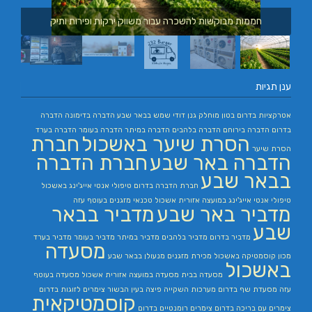
חממות מבוקשות להשכרה עבור משווק ירקות ופירות ותיק
ענן תגיות
אטרקציות בדרום
בטון מוחלק
גנן
דודי שמש בבאר שבע
הדברה בדימונה
הדברה
בדרום
הדברה בירוחם
הדברה בלהבים
הדברה במיתר
הדברה בעומר
הדברה בערד
הסרת שיער באשכול
חברת
הסרת שיער
הדברה באר שבע
חברת הדברה
בבאר שבע
חברת הדברה בדרום
טיפולי אנטי אייג'ינג באשכול
טיפולי אנטי אייג'ינג במועצה אזורית אשכול
טכנאי מזגנים בעוטף עזה
מדביר באר שבע
מדביר בבאר
שבע
מדביר בדרום
מדביר בלהבים
מדביר במיתר
מדביר בעומר
מדביר בערד
מסעדה
מכון קוסמטיקה באשכול
מכירת מזגנים
מנעולן בבאר שבע
באשכול
מסעדה בבית
מסעדה במועצה אזורית אשכול
מסעדה בעוטף
עזה
מסעדת שף בדרום
מערכות השקייה
פיצה בעין הבשור
צימרים לזוגות בדרום
קוסמטיקאית
צימרים עם בריכה בדרום
צימרים רומנטיים בדרום