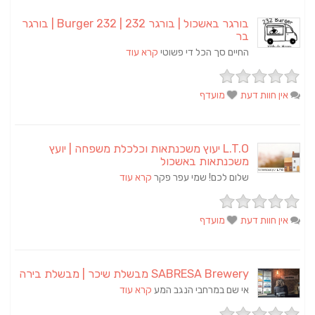
בורגר באשכול | בורגר 232 | Burger 232 | בורגר
בר
החיים סך הכל די פשוטי
קרא עוד
אין חוות דעת
מועדף
L.T.O יעוץ משכנתאות וכלכלת משפחה | יועץ
משכנתאות באשכול
שלום לכם! שמי עפר פקר
קרא עוד
אין חוות דעת
מועדף
SABRESA Brewery מבשלת שיכר | מבשלת בירה
אי שם במרחבי הנגב המע
קרא עוד