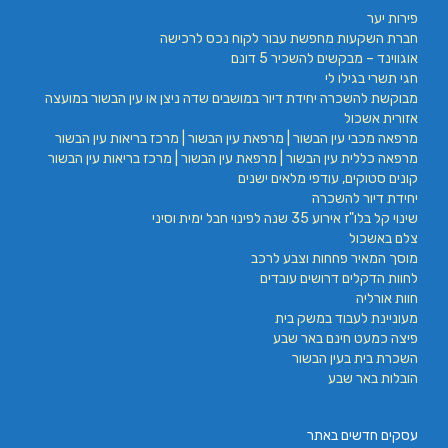
פירות יער
חברת השקעות מחפשת עבור לקוח נכס לרכישה
אוגווינד – מבקשים להשכיר 5 דונם
חגי תשרי בגילו לי
מבוקשת להשכרה יחידת דיור במושבים שדה ניצן או עין הבשור במועצה
אזורית אשכול
מרפאה מכבי עין הבשור | מרפאת עין הבשור | מרכז בריאות עין הבשור
מרפאה כללית עין הבשור | מרפאת עין הבשור | מרכז בריאות עין הבשור
קונים סטוקים, עודפי מלאים ישנים
יחידת דיור להשכרה
שינוי קל בלו"ז אירוע 35 שנה לפינוי חבל ימית וסיני
צלם באשכול
מוסך המאיר פחחות וצבע לרכב
לחוות הדקלים דרושים עובדים
חוות אורליה
מעוניינת לעבוד במשק בית
פיצה כמעט חינם באר שבע
השכרת בית בעין הבשור
הובלות באר שבע
עסקים חדשים באתר