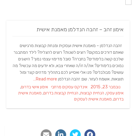
אימון זהב – זהבה הנדלמן מאמנת אישית
זהבה הנדלמן – מאמנת אישית ועסקית ומנחת קבוצות מרגישים
שאתם דורכים במקום? רוצים לשנות? רוצים להצליח? לילד המתבגר
שלכם קשה בלימודים? בחברה? סובל מדימוי עצמי נמוך? הישגים
נמוכים בלימודים? את/ה זו/ה שאחרי צבא, ולא יודעים מה עכשיו? מה
עושים? מבולבלים? פנו אלי ואסייע לכם בתהליך מדהים קצר ומול
תוצאות. אשמח לעזור. שם: זהבה הנדלמן
Read more…
Tags
Categories
Posted
נובמבר 23, 2015
אינדקס עסקים מרחבי
אימון אישי בדרום
,
on
אימון עסקי
,
הנחיית קבוצות
,
הנחיית קבוצות בדרום
,
מאמנת אישית
בדרום
,
מאמנת אישית לעסקים