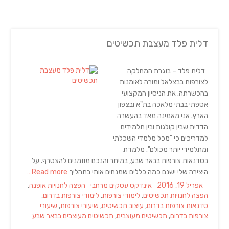
דלית פלד מעצבת תכשיטים
דלית פלד – בוגרת המחלקה
לצורפות בבצלאל ומורה לאומנות
בהכשרתה. את הניסיון המקצועי
אספתי בבתי מלאכה בת"א ובצפון
הארץ. אני מאמינה מאד בהעשרה
הדדית שבין קולגות ובין תלמידים
למדריכים כי "מכל מלמדי השכלתי
ומתלמידי יותר מכולם". מלמדת
בסדנאות צורפות בבאר שבע, במיתר והנכם מוזמנים להצטרף. על
היצירה שלי ישנם כמה כללים שמנחים אותי בתהליך
Read more…
Tags
Categories
Posted
אפריל 19, 2016
אינדקס עסקים מרחבי
הפצה לחנויות אופנה
,
on
הפצה לחנויות תכשיטים
,
לימודי צורפות
,
לימודי צורפות בדרום
,
סדנאות צורפות בדרום
,
עיצוב תכשיטים
,
שיעורי צורפות
,
שיעורי
צורפות בדרום
,
תכשיטים מעוצבים
,
תכשיטים מעוצבים בבאר שבע