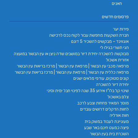
חאנים
פרסומים חדשים
פירות יער
חברת השקעות מחפשת עבור לקוח נכס לרכישה
אוגווינד – מבקשים להשכיר 5 דונם
חגי תשרי בגילו לי
מבוקשת להשכרה יחידת דיור במושבים שדה ניצן או עין הבשור במועצה
אזורית אשכול
מרפאה מכבי עין הבשור | מרפאת עין הבשור | מרכז בריאות עין הבשור
מרפאה כללית עין הבשור | מרפאת עין הבשור | מרכז בריאות עין הבשור
קונים סטוקים, עודפי מלאים ישנים
יחידת דיור להשכרה
שינוי קל בלו"ז אירוע 35 שנה לפינוי חבל ימית וסיני
צלם באשכול
מוסך המאיר פחחות וצבע לרכב
לחוות הדקלים דרושים עובדים
חוות אורליה
מעוניינת לעבוד במשק בית
פיצה כמעט חינם באר שבע
השכרת בית בעין הבשור