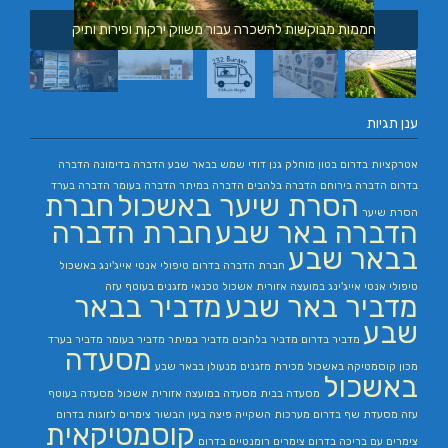
חממות מבוקשות להשכרה עבור משווק ירקות ופירות ותיק
ענן תגיות
אטרקציות בדרום
בטון מוחלק
גנן
דודי שמש בבאר שבע
הדברה בדימונה
הדברה
בדרום
הדברה בירוחם
הדברה בלהבים
הדברה במיתר
הדברה בעומר
הדברה בערד
הסרת שיער באשכול
חברת
הסרת שיער
הדברה באר שבע
חברת הדברה
בבאר שבע
חברת הדברה בדרום
טיפולי אנטי אייג'ינג באשכול
טיפולי אנטי אייג'ינג במועצה אזורית אשכול
טכנאי מזגנים בעוטף עזה
מדביר באר שבע
מדביר בבאר
שבע
מדביר בדרום
מדביר בלהבים
מדביר במיתר
מדביר בעומר
מדביר בערד
מסעדה
מכון קוסמטיקה באשכול
מכירת מזגנים
מנעולן בבאר שבע
באשכול
מסעדה בבית
מסעדה במועצה אזורית אשכול
מסעדה בעוטף
עזה
מסעדת שף בדרום
מערכות השקייה
פיצה בעין הבשור
צימרים לזוגות בדרום
קוסמטיקאית
צימרים עם בריכה בדרום
צימרים רומנטיים בדרום