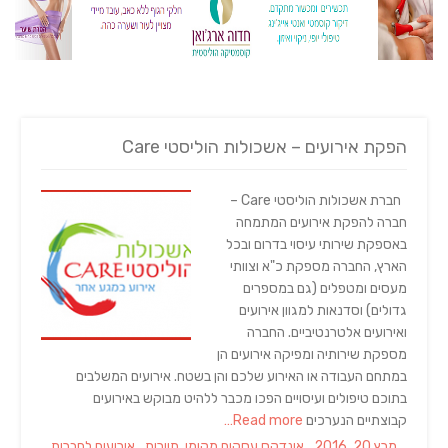
הפקת אירועים – אשכולות הוליסטי Care
חברת אשכולות הוליסטי Care –
חברה להפקת אירועים המתמחה
באספקת שירותי עיסוי בדרום ובכל
הארץ, החברה מספקת כ"א וצוותי
מעסים ומטפלים (גם במספרים
גדולים) וסדנאות למגוון אירועים
ואירועים אלטרנטיביים. החברה
מספקת שירותיה ומפיקה אירועים הן
במתחם העבודה או האירוע שלכם והן בשטח. אירועים המשלבים
בתוכם טיפולים ועיסויים הפכו מכבר ללהיט מבוקש באירועים
קבוצתיים הנערכים
Read more…
Tags
Categories
Posted
מרץ 20, 2016
אינדקס עסקים מקומי
,
תיירות
אירועים לחברות
,