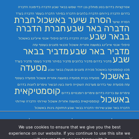
אטרקציות בדרום
בטון מוחלק
גנן
דודי שמש בבאר שבע
הדברה בדימונה
הדברה
בדרום
הדברה בירוחם
הדברה בלהבים
הדברה במיתר
הדברה בעומר
הדברה בערד
הסרת שיער באשכול
חברת
הסרת שיער
הדברה באר שבע
חברת הדברה
בבאר שבע
חברת הדברה בדרום
טיפולי אנטי אייג'ינג באשכול
טיפולי אנטי אייג'ינג במועצה אזורית אשכול
טכנאי מזגנים בעוטף עזה
מדביר באר שבע
מדביר בבאר
שבע
מדביר בדרום
מדביר בלהבים
מדביר במיתר
מדביר בעומר
מדביר בערד
מסעדה
מכון קוסמטיקה באשכול
מכירת מזגנים
מנעולן בבאר שבע
באשכול
מסעדה בבית
מסעדה במועצה אזורית אשכול
מסעדה בעוטף
עזה
מסעדת שף בדרום
מערכות השקייה
פיצה בעין הבשור
צימרים לזוגות בדרום
קוסמטיקאית
צימרים עם בריכה בדרום
צימרים רומנטיים בדרום
באשכול
קוסמטיקאית במועצה אזורית אשכול
שירותי הדברה
שירותי
הדברה באר שבע
שירותי הדברה בבאר שבע
תחזוקת גינות באשכול
בניית אתרים
|
בניית אתרים באר שבע
|
בניית אתרים בבאר שבע
|
קידום אתרים
We use cookies to ensure that we give you the best
בבאר שבע
|
experience on our website. If you continue to use this site we