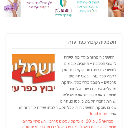
חשמליה קיבוץ כפר עזה
החשמליה מהווה מוקד מתן שירות
ליישובי הסביבה – מושבים, קיבוצים,
לתושבי שדרות, חוות שקמים, וכמובן
לקבוץ כפר עזה – בשני תחומים
מרכזיים – חשמל כללי כולל: אחזקת
מפעלים, טיפול ברשתות, לוחות
חשמל, תאורת רחוב ותאורת שבילים
ושירות לחברי הקיבוצים. כמו כן, תחום
שני בו עוסקת החשמליה, הוא כל הקשור למתן שירות קירור ומיזוג
אויר.
Read more…
Tags
Categories
Posted
פברואר 15, 2016
אינדקס עסקים מרחבי
חשמלאי בדרום
,
on
חשמליה
,
עבודות חשמל
,
עבודות חשמל בדרום
,
שירותי תחזוקה