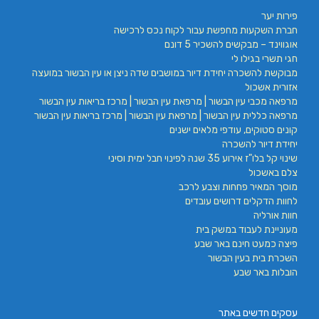
פירות יער
חברת השקעות מחפשת עבור לקוח נכס לרכישה
אוגווינד – מבקשים להשכיר 5 דונם
חגי תשרי בגילו לי
מבוקשת להשכרה יחידת דיור במושבים שדה ניצן או עין הבשור במועצה
אזורית אשכול
מרפאה מכבי עין הבשור | מרפאת עין הבשור | מרכז בריאות עין הבשור
מרפאה כללית עין הבשור | מרפאת עין הבשור | מרכז בריאות עין הבשור
קונים סטוקים, עודפי מלאים ישנים
יחידת דיור להשכרה
שינוי קל בלו"ז אירוע 35 שנה לפינוי חבל ימית וסיני
צלם באשכול
מוסך המאיר פחחות וצבע לרכב
לחוות הדקלים דרושים עובדים
חוות אורליה
מעוניינת לעבוד במשק בית
פיצה כמעט חינם באר שבע
השכרת בית בעין הבשור
הובלות באר שבע
עסקים חדשים באתר