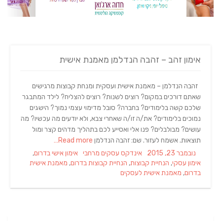
אימון זהב – זהבה הנדלמן מאמנת אישית
זהבה הנדלמן – מאמנת אישית ועסקית ומנחת קבוצות מרגישים
שאתם דורכים במקום? רוצים לשנות? רוצים להצליח? לילד המתבגר
שלכם קשה בלימודים? בחברה? סובל מדימוי עצמי נמוך? הישגים
נמוכים בלימודים? את/ה זו/ה שאחרי צבא, ולא יודעים מה עכשיו? מה
עושים? מבולבלים? פנו אלי ואסייע לכם בתהליך מדהים קצר ומול
תוצאות. אשמח לעזור. שם: זהבה הנדלמן
Read more…
Tags
Categories
Posted
נובמבר 23, 2015
אינדקס עסקים מרחבי
אימון אישי בדרום
,
on
אימון עסקי
,
הנחיית קבוצות
,
הנחיית קבוצות בדרום
,
מאמנת אישית
בדרום
,
מאמנת אישית לעסקים