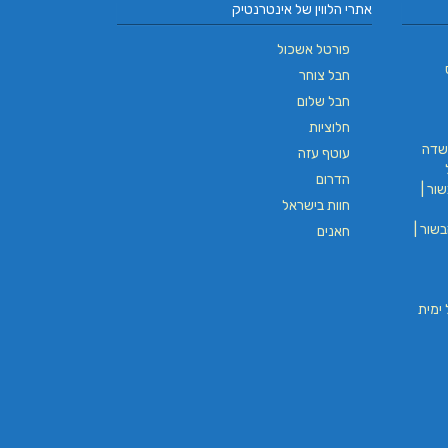
אתרי הלווין של אינטרנטיק
פורטל אשכול
חבל צוחר
חבל שלום
חלוציות
שדה
עוטף עזה
הדרום
ור |
חוות בישראל
שור |
חאנים
וי חבל ימית