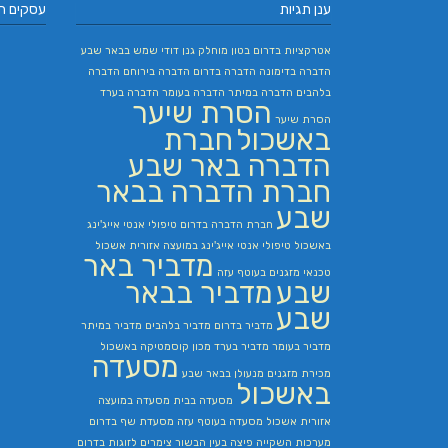
ענן תגיות
עסקים ח
אטרקציות בדרום
בטון מוחלק
גנן
דודי שמש בבאר שבע
הדברה בדימונה
הדברה בדרום
הדברה בירוחם
הדברה
בלהבים
הדברה במיתר
הדברה בעומר
הדברה בערד
הסרת שיער
הסרת שיער
באשכול
חברת
הדברה באר שבע
חברת הדברה בבאר
שבע
חברת הדברה בדרום
טיפולי אנטי אייג'ינג
באשכול
טיפולי אנטי אייג'ינג במועצה אזורית אשכול
מדביר באר
טכנאי מזגנים בעוטף עזה
שבע
מדביר בבאר
שבע
מדביר בדרום
מדביר בלהבים
מדביר במיתר
מדביר בעומר
מדביר בערד
מכון קוסמטיקה באשכול
מסעדה
מכירת מזגנים
מנעולן בבאר שבע
באשכול
מסעדה בבית
מסעדה במועצה
אזורית אשכול
מסעדה בעוטף עזה
מסעדת שף בדרום
מערכות השקייה
פיצה בעין הבשור
צימרים לזוגות בדרום