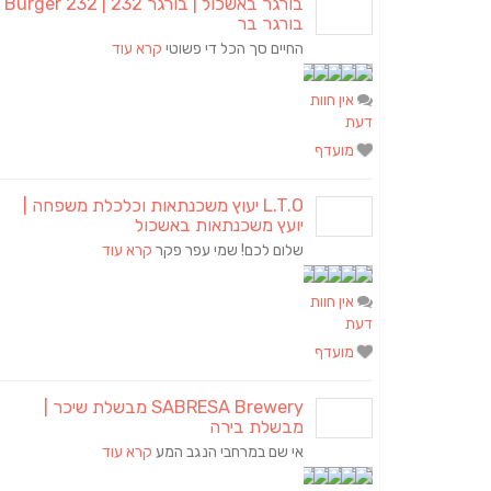
בורגר באשכול | בורגר 2
בורגר בר
החיים סך הכל די פשוטי
קרא עוד
אין חוות
דעת
מועדף
L.T.O יעוץ משכנתאות וכלכלת משפחה |
יועץ משכנתאות באשכול
שלום לכם! שמי עפר פקר
קרא עוד
אין חוות
דעת
מועדף
SABRESA Brewery מבשלת שיכר |
מבשלת בירה
אי שם במרחבי הנגב המע
קרא עוד