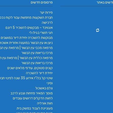
דשים באתר
פרסומים חדשים
פירות יער
חברת השקעות מחפשת עבור לקוח נכס
לרכישה
אוגווינד – מבקשים להשכיר 5 דונם
חגי תשרי בגילו לי
מבוקשת להשכרה יחידת דיור במושבים 
ניצן או עין הבשור במועצה אזורית אשכול
מרפאה מכבי עין הבשור | מרפאת עין הבש
מרכז בריאות עין הבשור
מרפאה כללית עין הבשור | מרפאת עין הב
מרכז בריאות עין הבשור
קונים סטוקים, עודפי מלאים ישנים
יחידת דיור להשכרה
שינוי קל בלו"ז אירוע 35 שנה לפינ
וסיני
צלם באשכול
מוסך המאיר פחחות וצבע לרכב
לחוות הדקלים דרושים עובדים
חוות אורליה
מעוניינת לעבוד במשק בית