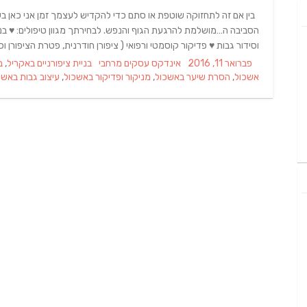
בין אם זה לתחזוקה שוטפת או סתם כדי להקדיש לעצמך זמן אני כאן בשב
הסביבה ה…מושלמת להרגעת הגוף והנפש. לבחירתך מגוון טיפולים: ♥ בנייה 
וסידור גבות ♥ פדיקור קוסמטי ורפואי ( ציפורן חודרנית, פטרת הציפורן וכ
Tags
Categories
Posted
פברואר 11, 2016
אינדקס עסקים מרחבי
בניית ציפורניים באקריל
,
ב
on
אשכול
,
הסרת שיער באשכול
,
מניקור ופדיקור באשכול
,
עיצוב גבות באשכ