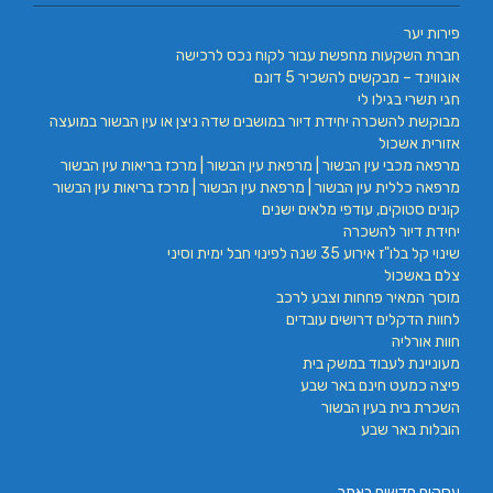
פירות יער
חברת השקעות מחפשת עבור לקוח נכס לרכישה
אוגווינד – מבקשים להשכיר 5 דונם
חגי תשרי בגילו לי
מבוקשת להשכרה יחידת דיור במושבים שדה ניצן או עין הבשור במועצה
אזורית אשכול
מרפאה מכבי עין הבשור | מרפאת עין הבשור | מרכז בריאות עין הבשור
מרפאה כללית עין הבשור | מרפאת עין הבשור | מרכז בריאות עין הבשור
קונים סטוקים, עודפי מלאים ישנים
יחידת דיור להשכרה
שינוי קל בלו"ז אירוע 35 שנה לפינוי חבל ימית וסיני
צלם באשכול
מוסך המאיר פחחות וצבע לרכב
לחוות הדקלים דרושים עובדים
חוות אורליה
מעוניינת לעבוד במשק בית
פיצה כמעט חינם באר שבע
השכרת בית בעין הבשור
הובלות באר שבע
עסקים חדשים באתר