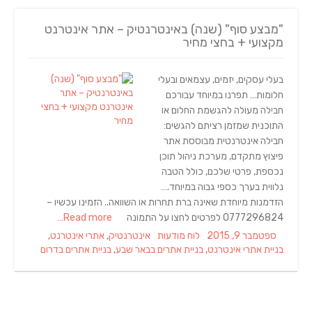
"מבצע סוף" (שנה) באינטרנטיק – אתר אינטרנט
מקצועי + בחצי מחיר
בעלי עסקים, יזמים, עצמאים ובעלי
חלומות… תפרנו במיוחד עבורכם
חבילה מעולה להגשמת החלום או
התוכנית שמזמן רציתם להגשים:
חבילה אינטרנטית מבוססת אתר
פיצוץ מתקדם, מערכת ניהול תוכן
נכספת, פרטי שלכם, כולל הטבה
נלווית בערך כספי גבוה במיוחד.…
הזדמנות מיוחדת שאינה ברת תחרות או השוואה.. הזמינו עכשיו –
0777296824 לפרטים לחצו על התמונה
Read more…
Tags
Categories
Posted
ספטמבר 9, 2015
לוח מודעות
אינטרנטיק
,
אתרי אינטרנט
,
on
בניית אתרי אינטרנט
,
בניית אתרים בבאר שבע
,
בניית אתרים בדרום