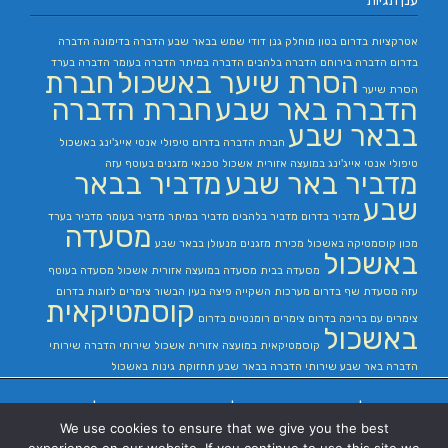
ענן תגיות
אטרקציות בדרום
בטון מוחלק
גנן
דודי שמש בבאר שבע
הדברה בדימונה
הדברה
בדרום
הדברה בירוחם
הדברה בלהבים
הדברה במיתר
הדברה בעומר
הדברה בערד
הסרת שיער באשכול
חברת
הסרת שיער
הדברה באר שבע
חברת הדברה
בבאר שבע
חברת הדברה בדרום
טיפולי אנטי אייג'ינג באשכול
טיפולי אנטי אייג'ינג במועצה אזורית אשכול
טכנאי מזגנים בעוטף עזה
מדביר באר שבע
מדביר בבאר
שבע
מדביר בדרום
מדביר בלהבים
מדביר במיתר
מדביר בעומר
מדביר בערד
מסעדה
מכון קוסמטיקה באשכול
מכירת מזגנים
מנעולן בבאר שבע
באשכול
מסעדה בבית
מסעדה במועצה אזורית אשכול
מסעדה בעוטף
עזה
מסעדת שף בדרום
מערכות השקייה
פיצה בעין הבשור
צימרים לזוגות בדרום
קוסמטיקאית
צימרים עם בריכה בדרום
צימרים רומנטיים בדרום
באשכול
קוסמטיקאית במועצה אזורית אשכול
שירותי הדברה
שירותי
הדברה באר שבע
שירותי הדברה בבאר שבע
תחזוקת גינות באשכול
בניית אתרים
|
בניית אתרים באר שבע
|
בניית אתרים בבאר שבע
|
קידום אתרים
We use cookies to ensure that we give you the best
בבאר שבע
|