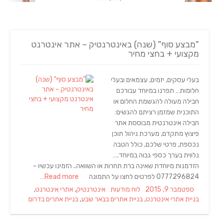
"מבצע סוף" (שנה) באינטרנטיק – אתר אינטרנט
מקצועי + בחצי מחיר
בעלי עסקים, יזמים, עצמאים ובעלי
חלומות… תפרנו במיוחד עבורכם
חבילה מעולה להגשמת החלום או
התוכנית שמזמן רציתם להגשים:
חבילה אינטרנטית מבוססת אתר
פיצוץ מתקדם, מערכת ניהול תוכן
נכספת, פרטי שלכם, כולל הטבה
נלווית בערך כספי גבוה במיוחד.…
הזדמנות מיוחדת שאינה ברת תחרות או השוואה.. הזמינו עכשיו –
0777296824 לפרטים לחצו על התמונה
Read more…
Tags
Categories
Posted
ספטמבר 9, 2015
לוח מודעות
אינטרנטיק
,
אתרי אינטרנט
,
on
בניית אתרי אינטרנט
,
בניית אתרים בבאר שבע
,
בניית אתרים בדרום