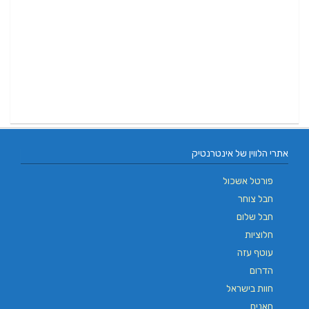
אתרי הלווין של אינטרנטיק
פורטל אשכול
חבל צוחר
חבל שלום
חלוציות
עוטף עזה
הדרום
חוות בישראל
חאנים