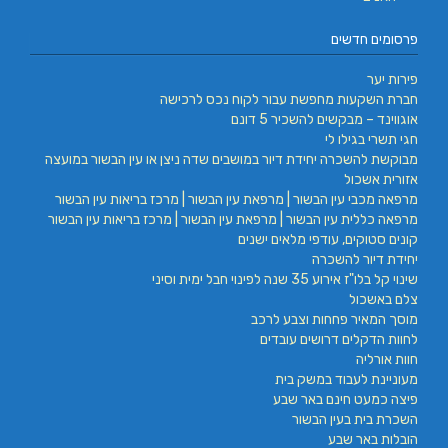
פרסומים חדשים
פירות יער
חברת השקעות מחפשת עבור לקוח נכס לרכישה
אוגווינד – מבקשים להשכיר 5 דונם
חגי תשרי בגילו לי
מבוקשת להשכרה יחידת דיור במושבים שדה ניצן או עין הבשור במועצה
אזורית אשכול
מרפאה מכבי עין הבשור | מרפאת עין הבשור | מרכז בריאות עין הבשור
מרפאה כללית עין הבשור | מרפאת עין הבשור | מרכז בריאות עין הבשור
קונים סטוקים, עודפי מלאים ישנים
יחידת דיור להשכרה
שינוי קל בלו"ז אירוע 35 שנה לפינוי חבל ימית וסיני
צלם באשכול
מוסך המאיר פחחות וצבע לרכב
לחוות הדקלים דרושים עובדים
חוות אורליה
מעוניינת לעבוד במשק בית
פיצה כמעט חינם באר שבע
השכרת בית בעין הבשור
הובלות באר שבע