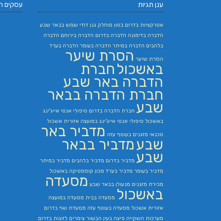
ענן תגיות
עסקים ח
אטרקציות בדרום
בטון מוחלק
גנן
דודי שמש בבאר שבע
הדברה בדימונה
הדברה בדרום
הדברה בירוחם
הדברה
בלהבים
הדברה במיתר
הדברה בעומר
הדברה בערד
הסרת שיער
הסרת שיער
באשכול
חברת
הדברה באר שבע
חברת הדברה בבאר
שבע
חברת הדברה בדרום
טיפולי אנטי אייג'ינג
באשכול
טיפולי אנטי אייג'ינג במועצה אזורית אשכול
מדביר באר
טכנאי מזגנים בעוטף עזה
שבע
מדביר בבאר
שבע
מדביר בדרום
מדביר בלהבים
מדביר במיתר
מדביר בעומר
מדביר בערד
מכון קוסמטיקה באשכול
מסעדה
מכירת מזגנים
מנעולן בבאר שבע
באשכול
מסעדה בבית
מסעדה במועצה
אזורית אשכול
מסעדה בעוטף עזה
מסעדת שף בדרום
מערכות השקייה
פיצה בעין הבשור
צימרים לזוגות בדרום