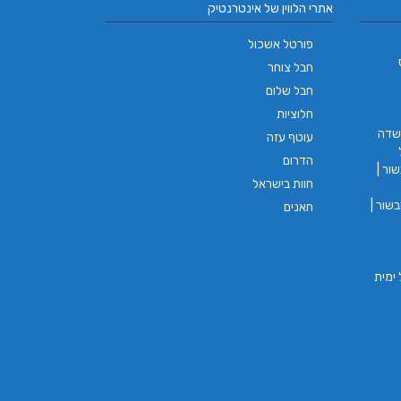
אתרי הלווין של אינטרנטיק
פורטל אשכול
חבל צוחר
חבל שלום
חלוציות
שדה
עוטף עזה
הדרום
ור |
חוות בישראל
שור |
חאנים
וי חבל ימית