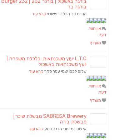
בורגר באשכול | בורגר 2
בורגר בר
החיים סך הכל די פשוטי
קרא עוד
אין חוות
דעת
מועדף
L.T.O יעוץ משכנתאות וכלכלת משפחה |
יועץ משכנתאות באשכול
שלום לכם! שמי עפר פקר
קרא עוד
אין חוות
דעת
מועדף
SABRESA Brewery מבשלת שיכר |
מבשלת בירה
אי שם במרחבי הנגב המע
קרא עוד