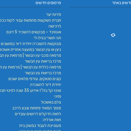
דשים באתר
פרסומים חדשים
פירות יער
חברת השקעות מחפשת עבור לקוח נכס
לרכישה
אוגווינד – מבקשים להשכיר 5 דונם
חגי תשרי בגילו לי
מבוקשת להשכרה יחידת דיור במושבים 
ניצן או עין הבשור במועצה אזורית אשכול
מרפאה מכבי עין הבשור | מרפאת עין הבש
מרכז בריאות עין הבשור
מרפאה כללית עין הבשור | מרפאת עין הב
מרכז בריאות עין הבשור
קונים סטוקים, עודפי מלאים ישנים
יחידת דיור להשכרה
שינוי קל בלו"ז אירוע 35 שנה לפינ
וסיני
צלם באשכול
מוסך המאיר פחחות וצבע לרכב
לחוות הדקלים דרושים עובדים
חוות אורליה
מעוניינת לעבוד במשק בית