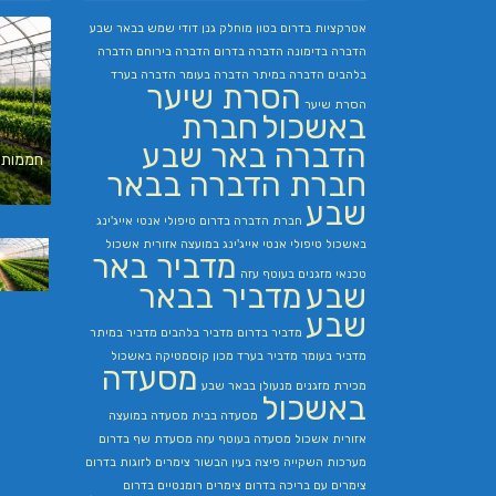
אטרקציות בדרום
בטון מוחלק
גנן
דודי שמש בבאר שבע
הדברה בדימונה
הדברה בדרום
הדברה בירוחם
הדברה
בלהבים
הדברה במיתר
הדברה בעומר
הדברה בערד
הסרת שיער
הסרת שיער
באשכול
חברת
הדברה באר שבע
חממות 
חברת הדברה בבאר
שבע
חברת הדברה בדרום
טיפולי אנטי אייג'ינג
באשכול
טיפולי אנטי אייג'ינג במועצה אזורית אשכול
מדביר באר
טכנאי מזגנים בעוטף עזה
שבע
מדביר בבאר
שבע
מדביר בדרום
מדביר בלהבים
מדביר במיתר
מדביר בעומר
מדביר בערד
מכון קוסמטיקה באשכול
מסעדה
מכירת מזגנים
מנעולן בבאר שבע
באשכול
מסעדה בבית
מסעדה במועצה
אזורית אשכול
מסעדה בעוטף עזה
מסעדת שף בדרום
מערכות השקייה
פיצה בעין הבשור
צימרים לזוגות בדרום
צימרים עם בריכה בדרום
צימרים רומנטיים בדרום