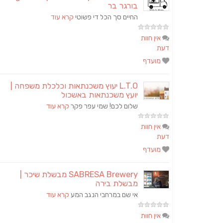
בורגר בר
החיים סך הכל די פשוטי
קרא עוד
אין חוות
דעת
מועדף
L.T.O יעוץ משכנתאות וכלכלת משפחה |
יועץ משכנתאות באשכול
שלום לכם! שמי עפר פקר
קרא עוד
אין חוות
דעת
מועדף
SABRESA Brewery מבשלת שיכר |
מבשלת בירה
אי שם במרחבי הנגב המע
קרא עוד
אין חוות