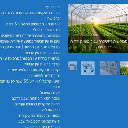
פירות יער
חברת השקעות מחפשת עבור לקוח נכס
לרכישה
אוגווינד – מבקשים להשכיר 5 דונם
חגי תשרי בגילו לי
מבוקשת להשכרה יחידת דיור במושבים 
ניצן או עין הבשור במועצה אזורית אשכול
מבוקשות להשכרה עבור משווק ירקות
עילאי מיזוג אוויר | טכנאי מזגנים | מתקין מזגנ
מרפאה מכבי עין הבשור | מרפאת עין הבש
ופירות ותיק
| תיקון מזגנים
מרכז בריאות עין הבשור
מרפאה כללית עין הבשור | מרפאת עין הב
מרכז בריאות עין הבשור
קונים סטוקים, עודפי מלאים ישנים
יחידת דיור להשכרה
שינוי קל בלו"ז אירוע 35 שנה לפינ
וסיני
צלם באשכול
מוסך המאיר פחחות וצבע לרכב
לחוות הדקלים דרושים עובדים
חוות אורליה
מעוניינת לעבוד במשק בית
פיצה כמעט חינם באר שבע
השכרת בית בעין הבשור