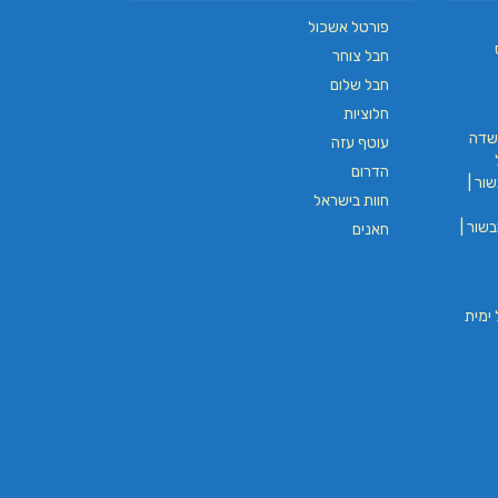
פורטל אשכול
חבל צוחר
חבל שלום
L.T.O יעוץ משכנתאות וכלכלת
משכנתאות באשכול
חלוציות
שדה
עוטף עזה
הדרום
ים
ור |
בורגר באשכול | בורגר 232 | Burger 232 |
חוות בישראל
בורגר בר
שור |
חאנים
וי חבל ימית