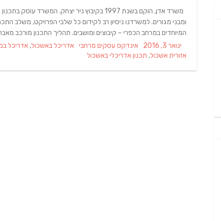
משרד אדן, הוקם בשנת 1997 בקיבוץ ניר יצחק. המשרד
ומבני מגורים. למשרדנו ניסיון רב לקידום כל שלבי הפרויקט, משלב התכנ
המיוחדים במרחב הכפרי – קיבוצים ומושבים. תהליך התכנון מורכב מאבח
Tags
Categories
Posted
ינואר 3, 2016
אינדקס עסקים מרחבי
אדריכל באשכול
,
אדריכל במו
on
אזורית אשכול
,
תכנון אדריכלי באשכול