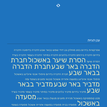
ענן תגיות
אטרקציות בדרום
בטון מוחלק
גנן
דודי שמש בבאר שבע
הדברה בדימונה
הדברה
בדרום
הדברה בירוחם
הדברה בלהבים
הדברה במיתר
הדברה בעומר
הדברה בערד
הסרת שיער באשכול
חברת
הסרת שיער
הדברה באר שבע
חברת הדברה
בבאר שבע
חברת הדברה בדרום
טיפולי אנטי אייג'ינג באשכול
טיפולי אנטי אייג'ינג במועצה אזורית אשכול
טכנאי מזגנים בעוטף עזה
מדביר באר שבע
מדביר בבאר
שבע
מדביר בדרום
מדביר בלהבים
מדביר במיתר
מדביר בעומר
מדביר בערד
מסעדה
מכון קוסמטיקה באשכול
מכירת מזגנים
מנעולן בבאר שבע
באשכול
מסעדה בבית
מסעדה במועצה אזורית אשכול
מסעדה בעוטף