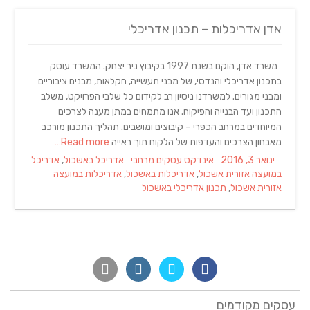
אדן אדריכלות – תכנון אדריכלי
משרד אדן, הוקם בשנת 1997 בקיבוץ ניר יצחק. המשרד עוסק
בתכנון אדריכלי והנדסי, של מבני תעשייה, חקלאות, מבנים ציבוריים
ומבני מגורים. למשרדנו ניסיון רב לקידום כל שלבי הפרויקט, משלב
התכנון ועד הבנייה והפיקוח. אנו מתמחים במתן מענה לצרכים
המיוחדים במרחב הכפרי – קיבוצים ומושבים. תהליך התכנון מורכב
מאבחון הצרכים והעדפות של הלקוח תוך ראייה
Read more…
Tags
Categories
Posted
ינואר 3, 2016
אינדקס עסקים מרחבי
אדריכל באשכול
,
אדריכל
on
במועצה אזורית אשכול
,
אדריכלות באשכול
,
אדריכלות במועצה
אזורית אשכול
,
תכנון אדריכלי באשכול
עסקים מקודמים