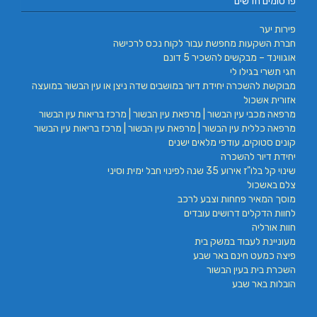
פרסומים חדשים
פירות יער
חברת השקעות מחפשת עבור לקוח נכס לרכישה
אוגווינד – מבקשים להשכיר 5 דונם
חגי תשרי בגילו לי
מבוקשת להשכרה יחידת דיור במושבים שדה ניצן או עין הבשור במועצה
אזורית אשכול
מרפאה מכבי עין הבשור | מרפאת עין הבשור | מרכז בריאות עין הבשור
מרפאה כללית עין הבשור | מרפאת עין הבשור | מרכז בריאות עין הבשור
קונים סטוקים, עודפי מלאים ישנים
יחידת דיור להשכרה
שינוי קל בלו"ז אירוע 35 שנה לפינוי חבל ימית וסיני
צלם באשכול
מוסך המאיר פחחות וצבע לרכב
לחוות הדקלים דרושים עובדים
חוות אורליה
מעוניינת לעבוד במשק בית
פיצה כמעט חינם באר שבע
השכרת בית בעין הבשור
הובלות באר שבע