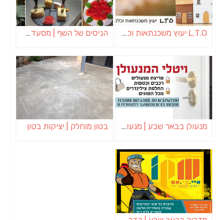
L.T.O יעוץ משכנתאות וכלכלת משפחה | יועץ משכנתאות באשכול
הניסים של השף | מסעדת שף בבית | ארוחות גורמה
מנעולן בבאר שבע | מנעולן באופקים | ויטלי המנעולן
בטון מוחלק | יציקות בטון
מדביר בבאר שבע | הדברה בבאר שבע | יוגב הדברות