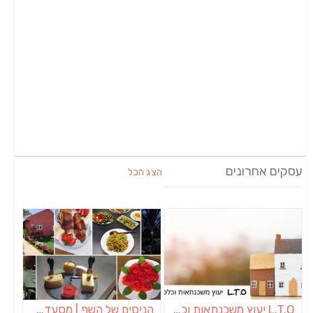
עסקים אחרונים
הצג הכל
L.T.O יעוץ משכנתאות וכלכלת משפחה | יועץ משכנתאות באשכול
הניסים של השף | מסעדת שף בבית | ארוחות גורמה