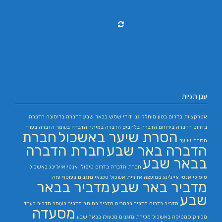
ענן תגיות
אטרקציות בדרום
בטון מוחלק
גנן
דודי שמש בבאר שבע
הדברה בדימונה
הדברה
בדרום
הדברה בירוחם
הדברה בלהבים
הדברה במיתר
הדברה בעומר
הדברה בערד
הסרת שיער באשכול
חברת
הסרת שיער
הדברה באר שבע
חברת הדברה
בבאר שבע
חברת הדברה בדרום
טיפולי אנטי אייג'ינג באשכול
טיפולי אנטי אייג'ינג במועצה אזורית אשכול
טכנאי מזגנים בעוטף עזה
מדביר באר שבע
מדביר בבאר
שבע
מדביר בדרום
מדביר בלהבים
מדביר במיתר
מדביר בעומר
מדביר בערד
מסעדה
מכון קוסמטיקה באשכול
מכירת מזגנים
מנעולן בבאר שבע