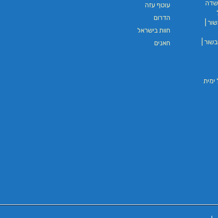
שדה
עוטף עזה
הדרום
ור |
חוות בישראל
שור |
חאנים
וי חבל ימית