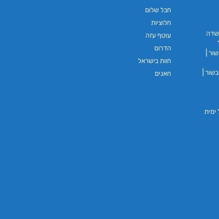
חבל שלום
L.T.O יעוץ משכנתאות וכלכלת
משכנתאות באשכול
חלוציות
שדה
עוטף עזה
הדרום
ים
ור |
בורגר באשכול | בורגר 232 | Burger 232 |
חוות בישראל
בורגר בר
שור |
חאנים
וי חבל ימית