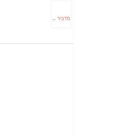
מדביר בבאר שבע | הדברה בבאר שבע | יוגב הדברות