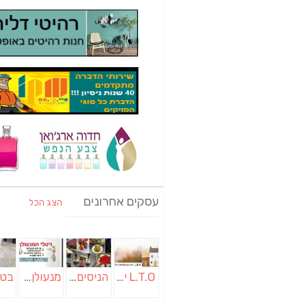
עסקים אחרונים
הצג הכל
L.T.O יעוץ משכנתאות וכלכלת משפחה | יועץ משכנתאות באשכול
הניסים של השף | מסעדת שף בבית | ארוחות גורמה
מנעולן בבאר שבע | מנעולן באופקים | ויטלי המנעולן