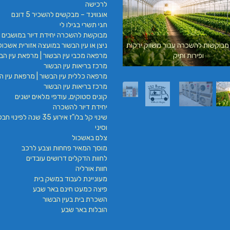
לרכישה
אוגווינד – מבקשים להשכיר 5 דונם
חגי תשרי בגילו לי
מבוקשת להשכרה יחידת דיור במושבים 
ניצן או עין הבשור במועצה אזורית אשכול
מבוקשות להשכרה עבור משווק ירקות
עילאי מיזוג אוויר | טכנאי מזגנים | מתקין מזגנ
מרפאה מכבי עין הבשור | מרפאת עין הבש
ופירות ותיק
| תיקון מזגנים
מרכז בריאות עין הבשור
מרפאה כללית עין הבשור | מרפאת עין הב
מרכז בריאות עין הבשור
קונים סטוקים, עודפי מלאים ישנים
יחידת דיור להשכרה
שינוי קל בלו"ז אירוע 35 שנה לפינ
וסיני
צלם באשכול
מוסך המאיר פחחות וצבע לרכב
לחוות הדקלים דרושים עובדים
חוות אורליה
מעוניינת לעבוד במשק בית
פיצה כמעט חינם באר שבע
השכרת בית בעין הבשור
הובלות באר שבע