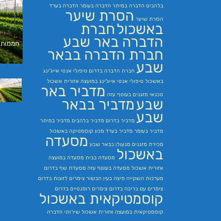
בלהבים
הדברה במיתר
הדברה בעומר
הדברה בערד
הסרת שיער
הסרת שיער
באשכול
חברת
הדברה באר שבע
חממות 
חברת הדברה בבאר
שבע
חברת הדברה בדרום
טיפולי אנטי אייג'ינג
באשכול
טיפולי אנטי אייג'ינג במועצה אזורית אשכול
מדביר באר
טכנאי מזגנים בעוטף עזה
שבע
מדביר בבאר
שבע
מדביר בדרום
מדביר בלהבים
מדביר במיתר
מדביר בעומר
מדביר בערד
מכון קוסמטיקה באשכול
מסעדה
מכירת מזגנים
מנעולן בבאר שבע
באשכול
מסעדה בבית
מסעדה במועצה
אזורית אשכול
מסעדה בעוטף עזה
מסעדת שף בדרום
מערכות השקייה
פיצה בעין הבשור
צימרים לזוגות בדרום
צימרים עם בריכה בדרום
צימרים רומנטיים בדרום
קוסמטיקאית באשכול
קוסמטיקאית במועצה אזורית אשכול
שירותי הדברה