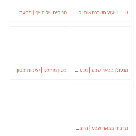
L.T.O יעוץ משכנתאות וכלכלת משפחה | יועץ משכנתאות באשכול
הניסים של השף | מסעדת שף בבית | ארוחות גורמה
מנעולן בבאר שבע | מנעולן באופקים | ויטלי המנעולן
בטון מוחלק | יציקות בטון
מדביר בבאר שבע | הדברה בבאר שבע | יוגב הדברות