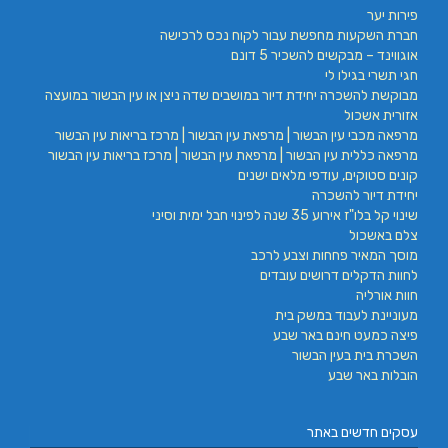
פירות יער
חברת השקעות מחפשת עבור לקוח נכס לרכישה
אוגווינד – מבקשים להשכיר 5 דונם
חגי תשרי בגילו לי
מבוקשת להשכרה יחידת דיור במושבים שדה ניצן או עין הבשור במועצה
אזורית אשכול
מרפאה מכבי עין הבשור | מרפאת עין הבשור | מרכז בריאות עין הבשור
מרפאה כללית עין הבשור | מרפאת עין הבשור | מרכז בריאות עין הבשור
קונים סטוקים, עודפי מלאים ישנים
יחידת דיור להשכרה
שינוי קל בלו"ז אירוע 35 שנה לפינוי חבל ימית וסיני
צלם באשכול
מוסך המאיר פחחות וצבע לרכב
לחוות הדקלים דרושים עובדים
חוות אורליה
מעוניינת לעבוד במשק בית
פיצה כמעט חינם באר שבע
השכרת בית בעין הבשור
הובלות באר שבע
עסקים חדשים באתר