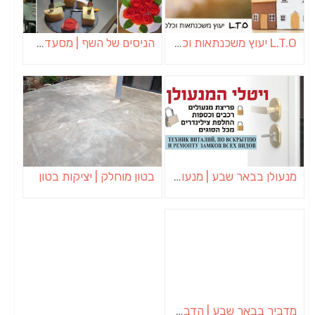
L.T.O יעוץ משכנתאות וכלכלת משפחה | יועץ משכנתאות באשכול
הניסים של השף | מסעדת שף בבית | ארוחות גורמה
מנעולן בבאר שבע | מנעולן באופקים | ויטלי המנעולן
בטון מוחלק | יציקות בטון
מדביר בבאר שבע | הדברה בבאר שבע | יוגב הדברות