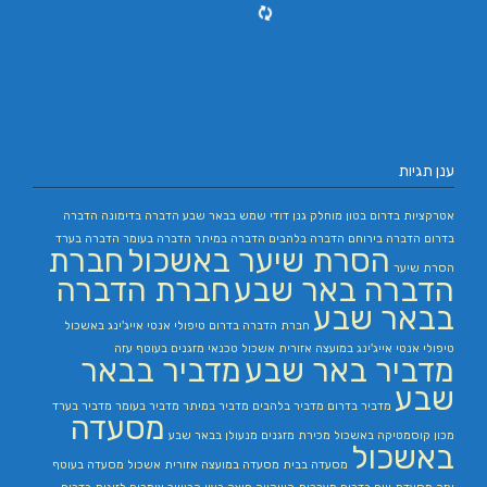
ענן תגיות
אטרקציות בדרום
בטון מוחלק
גנן
דודי שמש בבאר שבע
הדברה בדימונה
הדברה
בדרום
הדברה בירוחם
הדברה בלהבים
הדברה במיתר
הדברה בעומר
הדברה בערד
הסרת שיער באשכול
חברת
הסרת שיער
הדברה באר שבע
חברת הדברה
בבאר שבע
חברת הדברה בדרום
טיפולי אנטי אייג'ינג באשכול
טיפולי אנטי אייג'ינג במועצה אזורית אשכול
טכנאי מזגנים בעוטף עזה
מדביר באר שבע
מדביר בבאר
שבע
מדביר בדרום
מדביר בלהבים
מדביר במיתר
מדביר בעומר
מדביר בערד
מסעדה
מכון קוסמטיקה באשכול
מכירת מזגנים
מנעולן בבאר שבע
באשכול
מסעדה בבית
מסעדה במועצה אזורית אשכול
מסעדה בעוטף