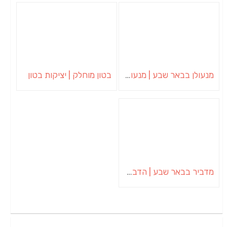
מנעולן בבאר שבע | מנעולן באופקים | ויטלי המנעולן
בטון מוחלק | יציקות בטון
מדביר בבאר שבע | הדברה בבאר שבע | יוגב הדברות