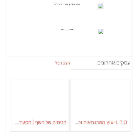
עסקים אחרונים
הצג הכל
L.T.O יעוץ משכנתאות וכלכלת משפחה | יועץ משכנתאות באשכול
הניסים של השף | מסעדת שף בבית | ארוחות גורמה