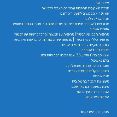
פירות יער
חברת השקעות מחפשת עבור לקוח נכס לרכישה
אוגווינד – מבקשים להשכיר 5 דונם
חגי תשרי בגילו לי
מבוקשת להשכרה יחידת דיור במושבים שדה ניצן או עין הבשור במועצה
אזורית אשכול
מרפאה מכבי עין הבשור | מרפאת עין הבשור | מרכז בריאות עין הבשור
מרפאה כללית עין הבשור | מרפאת עין הבשור | מרכז בריאות עין הבשור
קונים סטוקים, עודפי מלאים ישנים
יחידת דיור להשכרה
שינוי קל בלו"ז אירוע 35 שנה לפינוי חבל ימית וסיני
צלם באשכול
מוסך המאיר פחחות וצבע לרכב
לחוות הדקלים דרושים עובדים
חוות אורליה
מעוניינת לעבוד במשק בית
פיצה כמעט חינם באר שבע
השכרת בית בעין הבשור
הובלות באר שבע
עסקים חדשים באתר