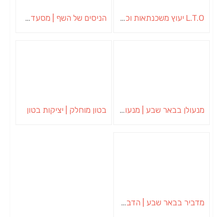
L.T.O יעוץ משכנתאות וכלכלת משפחה | יועץ משכנתאות באשכול
הניסים של השף | מסעדת שף בבית | ארוחות גורמה
מנעולן בבאר שבע | מנעולן באופקים | ויטלי המנעולן
בטון מוחלק | יציקות בטון
מדביר בבאר שבע | הדברה בבאר שבע | יוגב הדברות