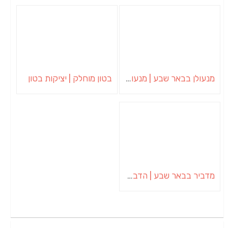
מנעולן בבאר שבע | מנעולן באופקים | ויטלי המנעולן
בטון מוחלק | יציקות בטון
מדביר בבאר שבע | הדברה בבאר שבע | יוגב הדברות