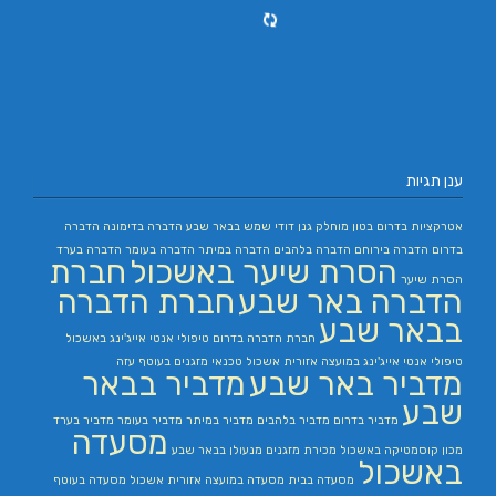
ענן תגיות
אטרקציות בדרום
בטון מוחלק
גנן
דודי שמש בבאר שבע
הדברה בדימונה
הדברה
בדרום
הדברה בירוחם
הדברה בלהבים
הדברה במיתר
הדברה בעומר
הדברה בערד
הסרת שיער באשכול
חברת
הסרת שיער
הדברה באר שבע
חברת הדברה
בבאר שבע
חברת הדברה בדרום
טיפולי אנטי אייג'ינג באשכול
טיפולי אנטי אייג'ינג במועצה אזורית אשכול
טכנאי מזגנים בעוטף עזה
מדביר באר שבע
מדביר בבאר
שבע
מדביר בדרום
מדביר בלהבים
מדביר במיתר
מדביר בעומר
מדביר בערד
מסעדה
מכון קוסמטיקה באשכול
מכירת מזגנים
מנעולן בבאר שבע
באשכול
מסעדה בבית
מסעדה במועצה אזורית אשכול
מסעדה בעוטף