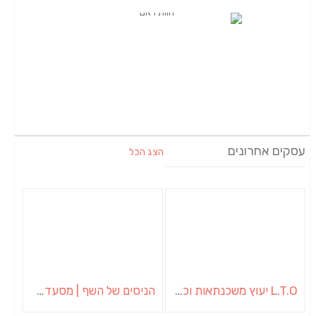
עסקים אחרונים
הצג הכל
L.T.O יעוץ משכנתאות וכלכלת משפחה | יועץ משכנתאות באשכול
הניסים של השף | מסעדת שף בבית | ארוחות גורמה